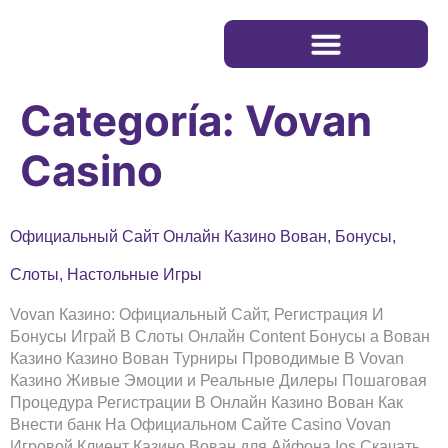
Categoría:
Vovan
Casino
Официальный Сайт Онлайн Казино Вован, Бонусы,
Слоты, Настольные Игры
Vovan Казино: Официальный Сайт, Регистрация И
Бонусы Играй В Слоты Онлайн Content Бонусы а Вован
Казино Казино Вован Турниры Проводимые В Vovan
Казино Живые Эмоции и Реальные Дилеры Пошаговая
Процедура Регистрации В Онлайн Казино Вован Как
Внести банк На Официальном Сайте Casino Vovan
Игровой Клиент Казино Вован для Айфона Ios Скачать