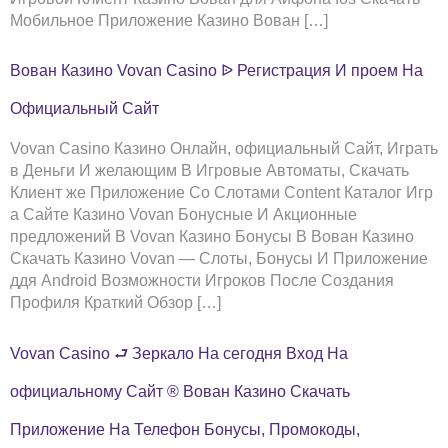
Мобильное Приложение Казино Вован […]
Вован Казино Vovan Casino ᐉ Регистрация И проем На
Официальный Сайт
Vovan Casino Казино Онлайн, официальный Сайт, Играть
в Деньги И желающим В Игровые Автоматы, Скачать
Клиент же Приложение Со Слотами Content Каталог Игр
а Сайте Казино Vovan Бонусные И Акционные
предложений В Vovan Казино Бонусы В Вован Казино
Скачать Казино Vovan — Слоты, Бонусы И Приложение
ддя Android Возможности Игроков После Создания
Профиля Краткий Обзор […]
Vovan Casino ⮐ Зеркало На сегодня Вход На
официальному Сайт ® Вован Казино Скачать
Приложение На Телефон Бонусы, Промокоды,