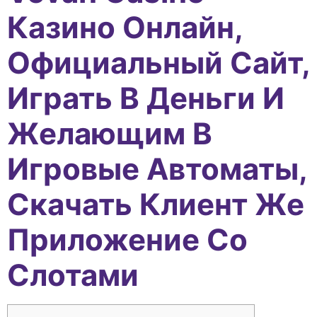
Казино Онлайн,
Официальный Сайт,
Играть В Деньги И
Желающим В
Игровые Автоматы,
Скачать Клиент Же
Приложение Со
Слотами