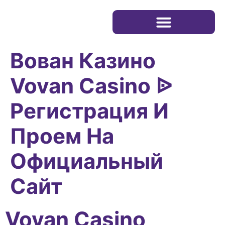
Вован Казино
Vovan Casino ᐉ
Регистрация И
Проем На
Официальный
Сайт
Vovan Casino