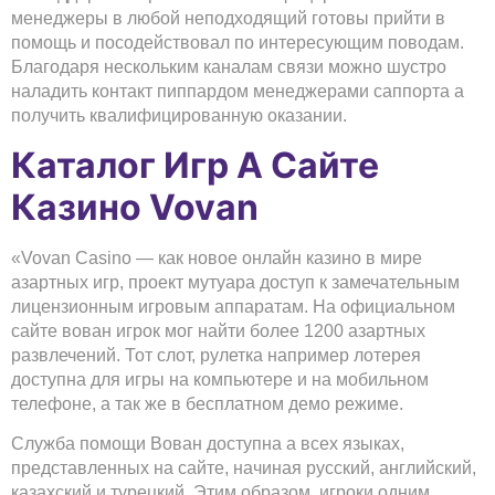
менеджеры в любой неподходящий готовы прийти в
помощь и посодействовал по интересующим поводам.
Благодаря нескольким каналам связи можно шустро
наладить контакт пиппардом менеджерами саппорта а
получить квалифицированную оказании.
Каталог Игр А Сайте
Казино Vovan
«Vovan Casino — как новое онлайн казино в мире
азартных игр, проект мутуара доступ к замечательным
лицензионным игровым аппаратам. На официальном
сайте вован игрок мог найти более 1200 азартных
развлечений. Тот слот, рулетка например лотерея
доступна для игры на компьютере и на мобильном
телефоне, а так же в бесплатном демо режиме.
Служба помощи Вован доступна а всех языках,
представленных на сайте, начиная русский, английский,
казахский и турецкий. Этим образом, игроки одним