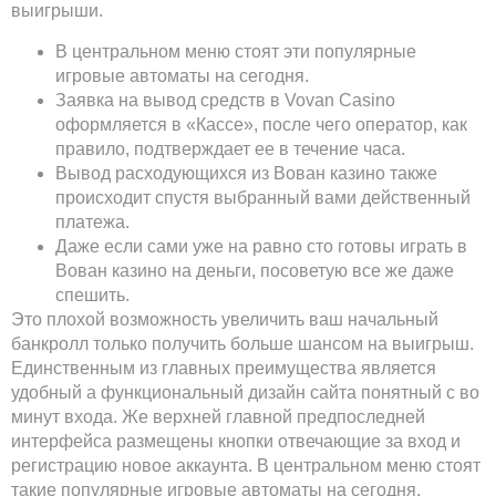
выигрыши.
В центральном меню стоят эти популярные
игровые автоматы на сегодня.
Заявка на вывод средств в Vovan Casino
оформляется в «Кассе», после чего оператор, как
правило, подтверждает ее в течение часа.
Вывод расходующихся из Вован казино также
происходит спустя выбранный вами действенный
платежа.
Даже если сами уже на равно сто готовы играть в
Вован казино на деньги, посоветую все же даже
спешить.
Это плохой возможность увеличить ваш начальный
банкролл только получить больше шансом на выигрыш.
Единственным из главных преимущества является
удобный а функциональный дизайн сайта понятный с во
минут входа. Же верхней главной предпоследней
интерфейса размещены кнопки отвечающие за вход и
регистрацию новое аккаунта. В центральном меню стоят
такие популярные игровые автоматы на сегодня.