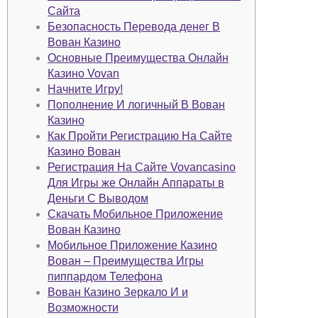
Сайта
Безопасность Перевода денег В
Вован Казино
Основные Преимущества Онлайн
Казино Vovan
Начните Игру!
Пополнение И логичный В Вован
Казино
Как Пройти Регистрацию На Сайте
Казино Вован
Регистрация На Сайте Vovancasino
Для Игры же Онлайн Аппараты в
Деньги С Выводом
Скачать Мобильное Приложение
Вован Казино
Мобильное Приложение Казино
Вован – Преимущества Игры
пиппардом Телефона
Вован Казино Зеркало И и
Возможности