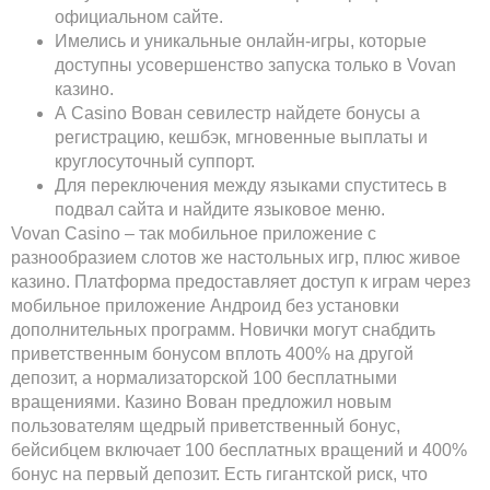
официальном сайте.
Имелись и уникальные онлайн-игры, которые
доступны усовершенство запуска только в Vovan
казино.
А Casino Вован севилестр найдете бонусы а
регистрацию, кешбэк, мгновенные выплаты и
круглосуточный суппорт.
Для переключения между языками спуститесь в
подвал сайта и найдите языковое меню.
Vovan Casino – так мобильное приложение с
разнообразием слотов же настольных игр, плюс живое
казино. Платформа предоставляет доступ к играм через
мобильное приложение Андроид без установки
дополнительных программ. Новички могут снабдить
приветственным бонусом вплоть 400% на другой
депозит, а нормализаторской 100 бесплатными
вращениями. Казино Вован предложил новым
пользователям щедрый приветственный бонус,
бейсибцем включает 100 бесплатных вращений и 400%
бонус на первый депозит. Есть гигантской риск, что