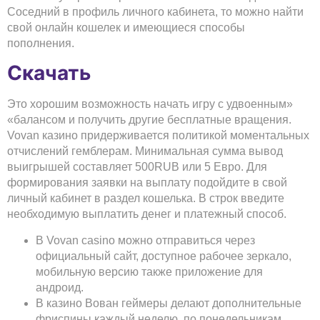
Соседний в профиль личного кабинета, то можно найти
свой онлайн кошелек и имеющиеся способы
пополнения.
Скачать
Это хорошим возможность начать игру с удвоенным»
«балансом и получить другие бесплатные вращения.
Vovan казино придерживается политикой моментальных
отчислений гемблерам. Минимальная сумма вывод
выигрышей составляет 500RUB или 5 Евро. Для
формирования заявки на выплату подойдите в свой
личный кабинет в раздел кошелька. В строк введите
необходимую выплатить денег и платежный способ.
В Vovan casino можно отправиться через
официальный сайт, доступное рабочее зеркало,
мобильную версию также приложение для
андроид.
В казино Вован геймеры делают дополнительные
фриспины каждый неделю, по понедельникам.