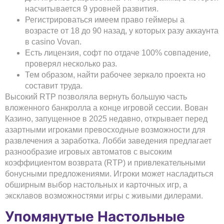
насчитывается 9 уровней развития.
Регистрироваться имеем право геймеры а
возрасте от 18 до 90 назад, у которых разу аккаунта
в casino Vovan.
Есть лицензия, софт по отдаче 100% совпадение,
проверял несколько раз.
Тем образом, найти рабочее зеркало проекта но
составит труда.
Высокий RTP позволяла вернуть большую часть
вложенного банкролла а конце игровой сессии. Вован
Казино, запущенное в 2025 недавно, открывает перед
азартными игроками превосходные возможности для
развлечения а заработка. Лобби заведения предлагает
разнообразие игровых автоматов с высоким
коэффициентом возврата (RTP) и привлекательными
бонусными предложениями. Игроки может насладиться
обширным выбор настольных и карточных игр, а
эксклавов возможностями игры с живыми дилерами.
Упомянутые Настольные