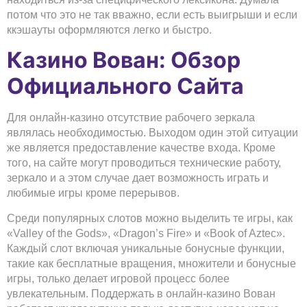
потом что это не так вважно, если есть выигрыши и если
ккэшауты оформляются легко и быстро.
Казино Вован: Обзор
Официального Сайта
Для онлайн-казино отсутствие рабочего зеркала
являлась необходимостью. Выходом один этой ситуации
же является предоставление качестве входа. Кроме
того, на сайте могут проводиться технические работу,
зеркало и а этом случае дает возможность играть и
любимые игры кроме перерывов.
Среди популярных слотов можно выделить те игры, как
«Valley of the Gods», «Dragon’s Fire» и «Book of Aztec».
Каждый слот включая уникальные бонусные функции,
такие как бесплатные вращения, множители и бонусные
игры, только делает игровой процесс более
увлекательным. Поддержать в онлайн-казино Вован