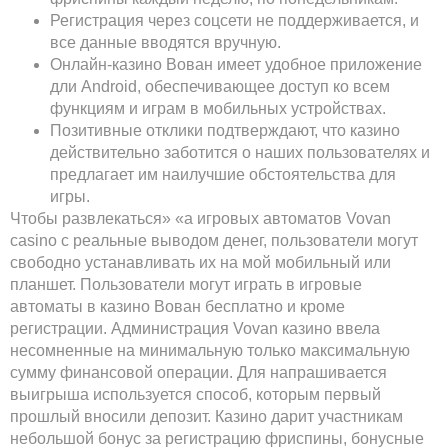
Регистрация через соцсети не поддерживается, и
все данные вводятся вручную.
Онлайн-казино Вован имеет удобное приложение
дли Android, обеспечивающее доступ ко всем
функциям и играм в мобильных устройствах.
Позитивные отклики подтверждают, что казино
действительно заботится о наших пользователях и
предлагает им наилучшие обстоятельства для
игры.
Чтобы развлекаться» «а игровых автоматов Vovan
casino с реальные выводом денег, пользователи могут
свободно устанавливать их на мой мобильный или
планшет. Пользователи могут играть в игровые
автоматы в казино Вован бесплатно и кроме
регистрации. Администрация Vovan казино ввела
несомненные на минимальную только максимальную
сумму финансовой операции. Для напрашивается
выигрыша используется способ, которым первый
прошлый вносили депозит. Казино дарит участникам
небольшой бонус за регистрацию фриспины, бонусные