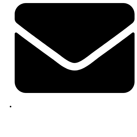
cepramcordoba@gmail.com