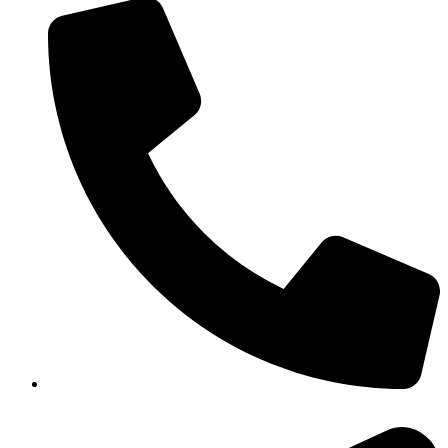
351-8183 922