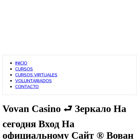
INICIO
CURSOS
CURSOS VIRTUALES
VOLUNTARIADOS
CONTACTO
Vovan Casino ⮐ Зеркало На
сегодня Вход На
официальному Сайт ® Вован