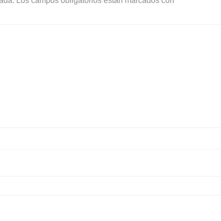
cada.
Los campos obligatorios están marcados con
*