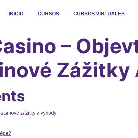
INICIO
CURSOS
CURSOS VIRTUALES
asino – Objevt
inové Zážitky
ents
 kasinové zážitky a výhody
 lépe?