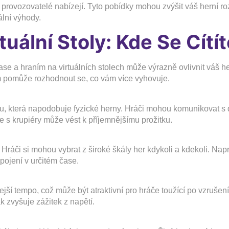
provozovatelé nabízejí. Tyto pobídky mohou zvýšit váš herní r
ální výhody.
tuální Stoly: Kde Se Cítí
ase a hraním na virtuálních stolech může výrazně ovlivnit váš 
vám pomůže rozhodnout se, co vám více vyhovuje.
u, která napodobuje fyzické herny. Hráči mohou komunikovat s d
e s krupiéry může vést k příjemnějšímu prožitku.
. Hráči si mohou vybrat z široké škály her kdykoli a kdekoli. Na
pojení v určitém čase.
ejší tempo, což může být atraktivní pro hráče toužící po vzrušen
k zvyšuje zážitek z napětí.