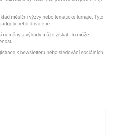
íklad měsíční výzvy nebo tematické turnaje. Tyto
 gadgety nebo dovolené.
lepší odměny a výhody může získat. To může
enost.
strace k newsletteru nebo sledování sociálních