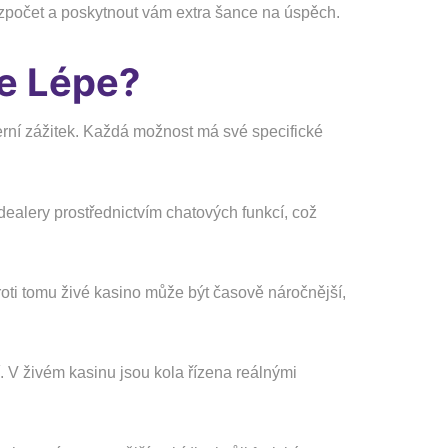
ozpočet a poskytnout vám extra šance na úspěch.
te Lépe?
herní zážitek. Každá možnost má své specifické
ealery prostřednictvím chatových funkcí, což
proti tomu živé kasino může být časově náročnější,
í. V živém kasinu jsou kola řízena reálnými