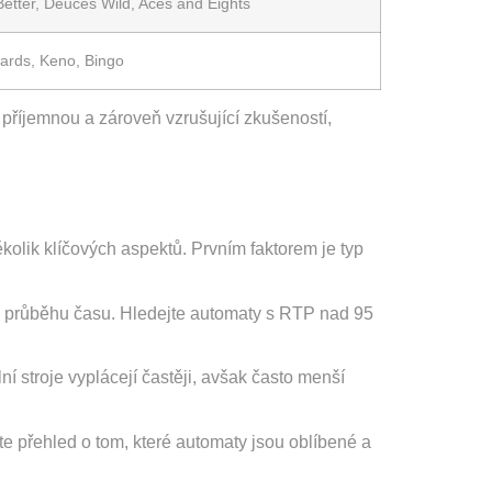
Better, Deuces Wild, Aces and Eights
ards, Keno, Bingo
 příjemnou a zároveň vzrušující zkušeností,
kolik klíčových aspektů. Prvním faktorem je typ
m v průběhu času. Hledejte automaty s RTP nad 95
ní stroje vyplácejí častěji, avšak často menší
áte přehled o tom, které automaty jsou oblíbené a