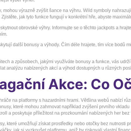
ly, mohou výrazně zvýšit šance na výhru. Wild symboly nahrazují
Zjistěte, jak tyto funkce fungují v konkrétní hře, abyste maximáln
skytnout obrovské výhry. Informujte se o těchto jackpots a hrajt
ním.
oskytují další bonusy a výhody. Čím déle hrajete, tím více bodů 
tech a způsobech, jakými využíváte bonusy a funkce, vás udrží
ělat analýzu nabízených akcí a výhod dostupných u různých pos
agační Akce: Co O
e hráče na platformy s hazardními hrami. Většina webů nabízí rů
 bonusy, které mohou zahrnovat například zvýšení prvního vkladu 
ll a poskytuje příležitost na prozkoumání nabízených her bez 
y, které umožňují získat prostředky nebo otočky bez nutnosti pr
ky, jak si vyzkoušet platformu, aniž by riskovali vlastní financ