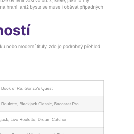
 ovlivnit vaši volbu. Zjistěte, jaké formy
 na hraní, aniž byste se museli obávat případných
ostí
ku nebo moderní tituly, zde je podrobný přehled
, Book of Ra, Gonzo’s Quest
Roulette, Blackjack Classic, Baccarat Pro
kjack, Live Roulette, Dream Catcher