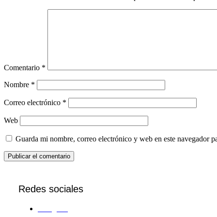
Comentario
*
Nombre
*
Correo electrónico
*
Web
Guarda mi nombre, correo electrónico y web en este navegador p
Redes sociales
Instagram