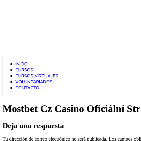
INICIO
CURSOS
CURSOS VIRTUALES
VOLUNTARIADOS
CONTACTO
Mostbet Cz Casino Oficiální St
Deja una respuesta
Tu dirección de correo electrónico no será publicada.
Los campos obli