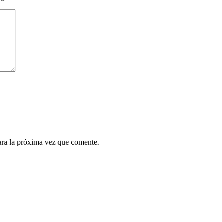
ara la próxima vez que comente.