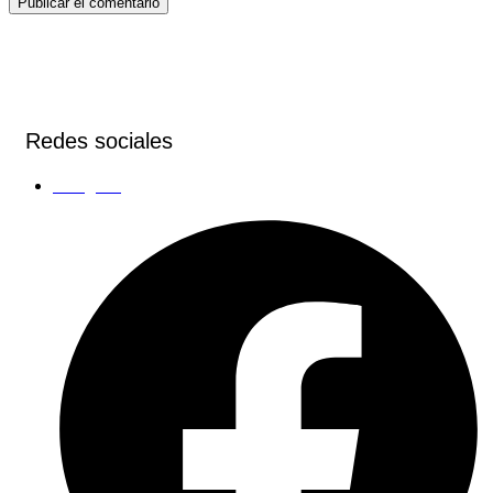
Redes sociales
Instagram