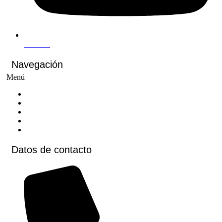
Youtube
Navegación
Menú
Inicio
Cursos
Cursos virtuales
Voluntariados
Contacto
Datos de contacto