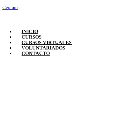
Cepram
INICIO
CURSOS
CURSOS VIRTUALES
VOLUNTARIADOS
CONTACTO