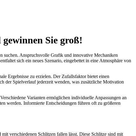
 gewinnen Sie groß!
nen suchen. Anspruchsvolle Grafik und innovative Mechaniken
entfaltet sich ein neues Szenario, eingebettet in eine Atmosphäre von
e Ergebnisse zu erzielen. Der Zufallsfaktor bietet einen
h der Spielverlauf jederzeit wenden, was zusätzliche Motivation
. Verschiedene Varianten ermöglichen individuelle Anpassungen an
oten werden. Informierte Entscheidungen führen oft zu größeren
it verschiedenen Schlitzen fallen lässt. Diese Schlitze sind mit