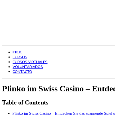
INICIO
CURSOS
CURSOS VIRTUALES
VOLUNTARIADOS
CONTACTO
Plinko im Swiss Casino – Entde
Table of Contents
Plinko im Swiss Casino – Entdecken Sie das spannende Spiel 