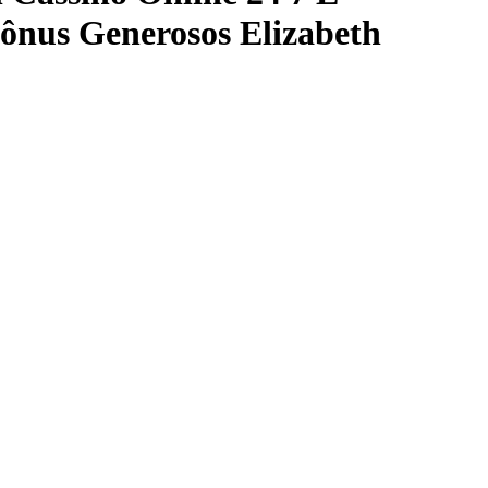
Bônus Generosos Elizabeth