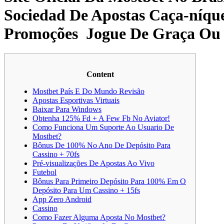
Sociedad De Apostas Caça-níque
Promoções ️ Jogue De Graça Ou
Content
Mostbet País E Do Mundo Revisão
Apostas Esportivas Virtuais
Baixar Para Windows
Obtenha 125% Fd + A Few Fb No Aviator!
Como Funciona Um Suporte Ao Usuario De
Mostbet?
Bônus De 100% No Ano De Depósito Para
Cassino + 70fs
Pré-visualizações De Apostas Ao Vivo
Futebol
Bônus Para Primeiro Depósito Para 100% Em O
Depósito Para Um Cassino + 15fs
App Zero Android
Cassino
Como Fazer Alguma Aposta No Mostbet?