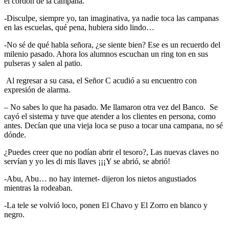
el cordón de la campana.
-Disculpe, siempre yo, tan imaginativa, ya nadie toca las campanas
en las escuelas, qué pena, hubiera sido lindo…
-No sé de qué habla señora, ¿se siente bien? Ese es un recuerdo del
milenio pasado. Ahora los alumnos escuchan un ring ton en sus
pulseras y salen al patio.
Al regresar a su casa, el Señor C acudió a su encuentro con
expresión de alarma.
– No sabes lo que ha pasado. Me llamaron otra vez del Banco. Se
cayó el sistema y tuve que atender a los clientes en persona, como
antes. Decían que una vieja loca se puso a tocar una campana, no sé
dónde.
¿Puedes creer que no podían abrir el tesoro?, Las nuevas claves no
servían y yo les di mis llaves ¡¡¡Y se abrió, se abrió!
-Abu, Abu… no hay internet- dijeron los nietos angustiados
mientras la rodeaban.
-La tele se volvió loco, ponen El Chavo y El Zorro en blanco y
negro.