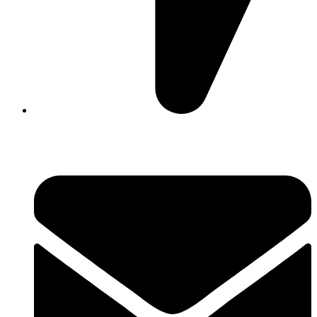
David Luque 430, X5004AKL Córdoba