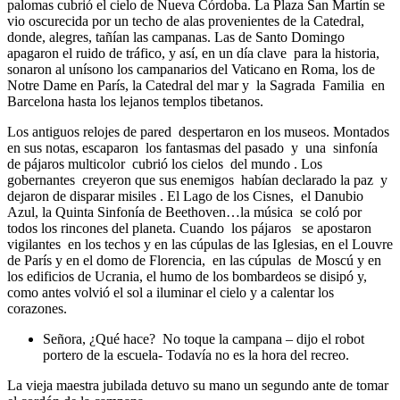
palomas cubrió el cielo de Nueva Córdoba. La Plaza San Martín se
vio oscurecida por un techo de alas provenientes de la Catedral,
donde, alegres, tañían las campanas. Las de Santo Domingo
apagaron el ruido de tráfico, y así, en un día clave para la historia,
sonaron al unísono los campanarios del Vaticano en Roma, los de
Notre Dame en París, la Catedral del mar y la Sagrada Familia en
Barcelona hasta los lejanos templos tibetanos.
Los antiguos relojes de pared despertaron en los museos. Montados
en sus notas, escaparon los fantasmas del pasado y una sinfonía
de pájaros multicolor cubrió los cielos del mundo . Los
gobernantes creyeron que sus enemigos habían declarado la paz y
dejaron de disparar misiles . El Lago de los Cisnes, el Danubio
Azul, la Quinta Sinfonía de Beethoven…la música se coló por
todos los rincones del planeta. Cuando los pájaros se apostaron
vigilantes en los techos y en las cúpulas de las Iglesias, en el Louvre
de París y en el domo de Florencia, en las cúpulas de Moscú y en
los edificios de Ucrania, el humo de los bombardeos se disipó y,
como antes volvió el sol a iluminar el cielo y a calentar los
corazones.
Señora, ¿Qué hace? No toque la campana – dijo el robot
portero de la escuela- Todavía no es la hora del recreo.
La vieja maestra jubilada detuvo su mano un segundo ante de tomar