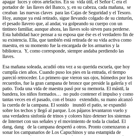
apagar luces y otros artefactos. En su vida útil, el Señor C era el
portador de las llaves del Banco, y, en su cabeza, cada mañana, se
creaban las nuevas claves para las Cajas de Seguridad y el Tesoro.
Hoy, aunque ya está retirado, sigue llevando colgado de su cinturón,
el pesado llavero que, al andar, va golpeando su cuerpo con un
tintineo familiar, aunque ahora, las llaves solo sirven para perderse.
Esta habilidad hace pensar a su esposa que ése es el verdadero fin de
su existencia. Ella, que también está retirada de su vida activa como
maestra, en su momento fue la encargada de los armarios y la
biblioteca. Y, como corresponde, siempre andaba perdiendo las
llaves.
Esa mañana soleada, acudió otra vez a su querida escuela, que hoy
cumplía cien años. Cuando puso los pies en la entrada, el tiempo
pareció retroceder. Lo primero que vieron sus ojos, húmedos por los
recuerdos, fue la gran campana de bronce que preside la galería y el
patio. Toda una vida de maestra pasó por su memoria. El mástil, la
bandera, los niños formados… no pudo contener el impulso y como
tantas veces en el pasado, con el brazo extendido, su mano alcanzó
la cuerda de la campana. El sonido inundó el patio, se expandió
sobre los techos y llegó al parque. Los pájaros levantaron vuelo y
una verdadera sinfonía de trinos y colores hizo detener los sistemas
de Internet con sus señales y el movimiento de toda la ciudad. El
dang, dang de la campana despertó a otros. Pronto comenzaron a
sonar los campanarios de Los Capuchinos y una estampida de