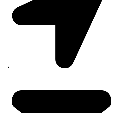
David Luque 430, X5004AKL Córdoba