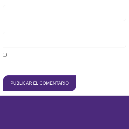
Correo electrónico
*
Web
Guarda mi nombre, correo electrónico y web en este
navegador para la próxima vez que comente.