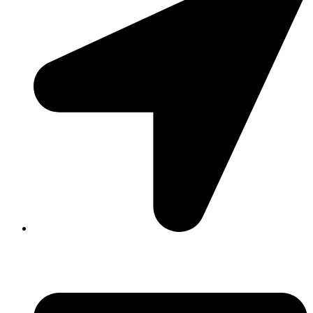
David Luque 430, X5004AKL Córdoba