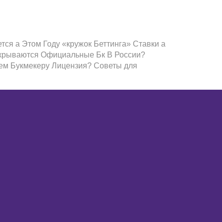
ся а Этом Году «кружок Беттинга» Ставки а
акрываются Официальные Бк В России?
ем Букмекеру Лицензия? Советы для