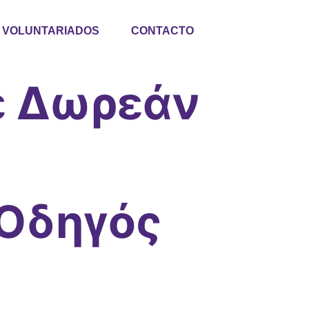
VOLUNTARIADOS
CONTACTO
ε Δωρεάν
 Οδηγός