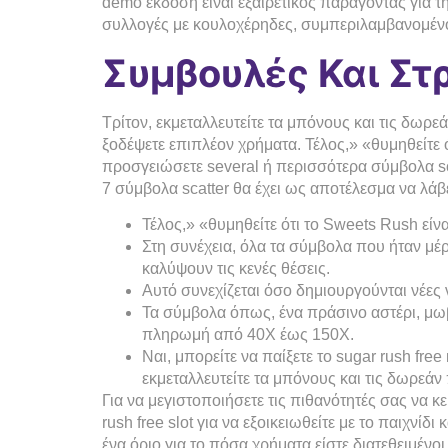
demo έκδοση είναι εξαιρετικός παράγοντας για τ
συλλογές με κουλοχέρηδες, συμπεριλαμβανομένο
Συμβουλές Και Στρ
Τρίτον, εκμεταλλευτείτε τα μπόνους και τις δωρε
ξοδέψετε επιπλέον χρήματα. Τέλος,» «θυμηθείτε ό
προσγειώσετε several ή περισσότερα σύμβολα sca
7 σύμβολα scatter θα έχει ως αποτέλεσμα να λάβε
Τέλος,» «θυμηθείτε ότι το Sweets Rush είνα
Στη συνέχεια, όλα τα σύμβολα που ήταν μέ
καλύψουν τις κενές θέσεις.
Αυτό συνεχίζεται όσο δημιουργούνται νέες 
Τα σύμβολα όπως, ένα πράσινο αστέρι, μωβ
πληρωμή από 40Χ έως 150Χ.
Ναι, μπορείτε να παίξετε το sugar rush free
εκμεταλλευτείτε τα μπόνους και τις δωρεάν
Για να μεγιστοποιήσετε τις πιθανότητές σας να κ
rush free slot για να εξοικειωθείτε με το παιχνίδι
ένα όριο για το πόσα χρήματα είστε διατεθειμένοι