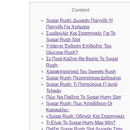
Content
Sugar Rush: Δωρεάν Παιχνίδι Ή
Παιχνίδι Για Χρήματα
Συμβουλές Και Στρατηγικές Για Το
Sugar Rush Slot
Υπάρχει Έκδοση Επίδειξης Του
Glucose Rush?
Σε Ποιά Καζίνο Θα Βρείτε Το Sugar
Rush;
Χαρακτηριστικά Του Sweets Rush
Sugar Rush: Περισσότερα Δεδομένα
Sugar Rush: Τι Πιστεύουμε Γι΄αυτό
Τελικά»
Πώς Να Παίξετε Το Sugar Hurry Slot
Sugar Rush: Πως Αποδίδουν Οι
Καραμέλες;
«Sugar Rush: Οδηγός Και Στρατηγικές
Τι Είναι Το Sugar Hurry Max Win?
Παίξτε Sugar Rush Slot Δωρεάν Στην