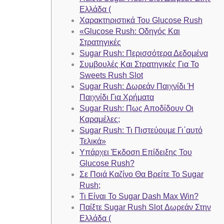
Ελλάδα (
Χαρακτηριστικά Του Glucose Rush
«Glucose Rush: Οδηγός Και
Στρατηγικές
Sugar Rush: Περισσότερα Δεδομένα
Συμβουλές Και Στρατηγικές Για Το
Sweets Rush Slot
Sugar Rush: Δωρεάν Παιχνίδι Ή
Παιχνίδι Για Χρήματα
Sugar Rush: Πως Αποδίδουν Οι
Καραμέλες;
Sugar Rush: Τι Πιστεύουμε Γι΄αυτό
Τελικά»
Υπάρχει Έκδοση Επίδειξης Του
Glucose Rush?
Σε Ποιά Καζίνο Θα Βρείτε Το Sugar
Rush;
Τι Είναι Το Sugar Dash Max Win?
Παίξτε Sugar Rush Slot Δωρεάν Στην
Ελλάδα (