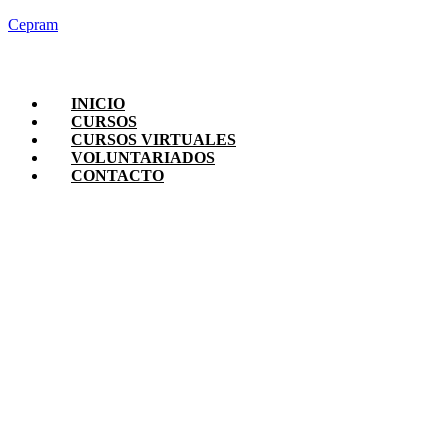
Cepram
INICIO
CURSOS
CURSOS VIRTUALES
VOLUNTARIADOS
CONTACTO