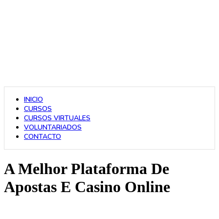
INICIO
CURSOS
CURSOS VIRTUALES
VOLUNTARIADOS
CONTACTO
A Melhor Plataforma De
Apostas E Casino Online