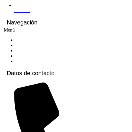
Youtube
Navegación
Menú
Inicio
Cursos
Cursos virtuales
Voluntariados
Contacto
Datos de contacto