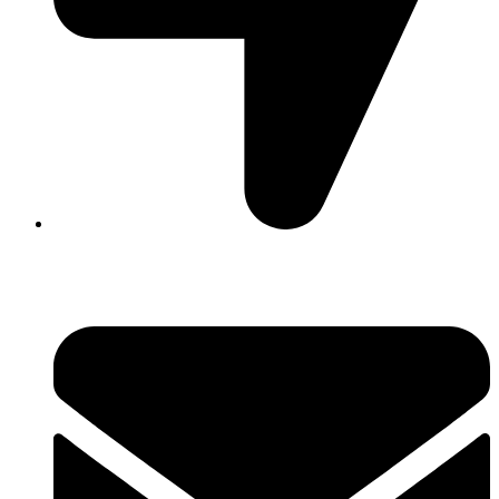
David Luque 430, X5004AKL Córdoba