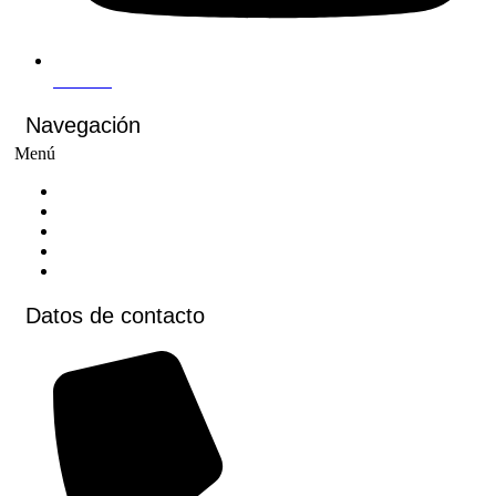
Youtube
Navegación
Menú
Inicio
Cursos
Cursos virtuales
Voluntariados
Contacto
Datos de contacto