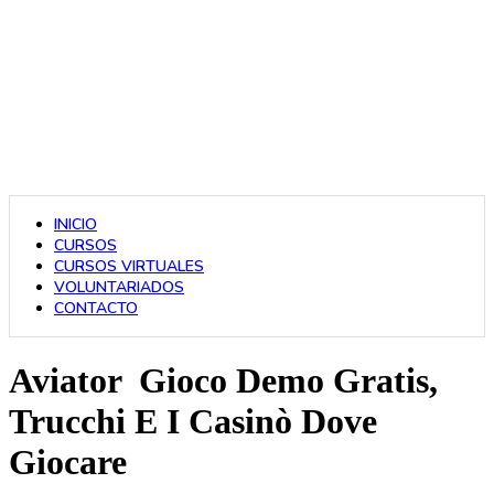
INICIO
CURSOS
CURSOS VIRTUALES
VOLUNTARIADOS
CONTACTO
Aviator ️ Gioco Demo Gratis,
Trucchi E I Casinò Dove
Giocare