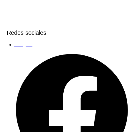
Redes sociales
Instagram