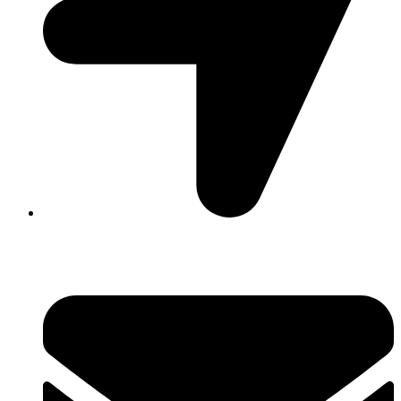
David Luque 430, X5004AKL Córdoba