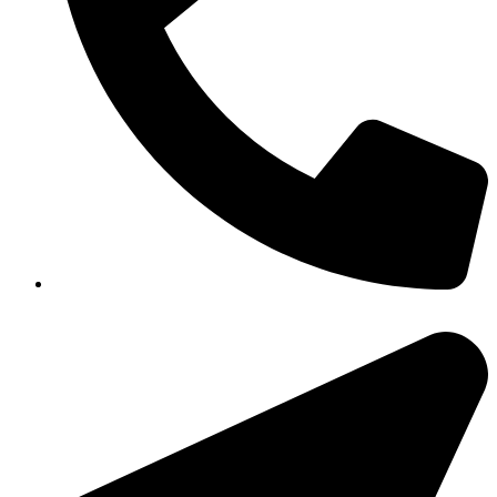
351-8183 922