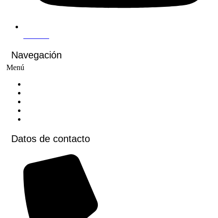
Youtube
Navegación
Menú
Inicio
Cursos
Cursos virtuales
Voluntariados
Contacto
Datos de contacto