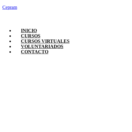
Cepram
INICIO
CURSOS
CURSOS VIRTUALES
VOLUNTARIADOS
CONTACTO