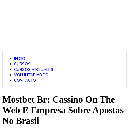
INICIO
CURSOS
CURSOS VIRTUALES
VOLUNTARIADOS
CONTACTO
Mostbet Br: Cassino On The
Web E Empresa Sobre Apostas
No Brasil