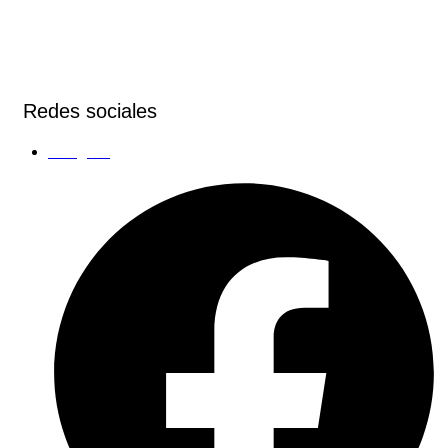
Redes sociales
Instagram