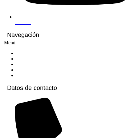
Youtube
Navegación
Menú
Inicio
Cursos
Cursos virtuales
Voluntariados
Contacto
Datos de contacto