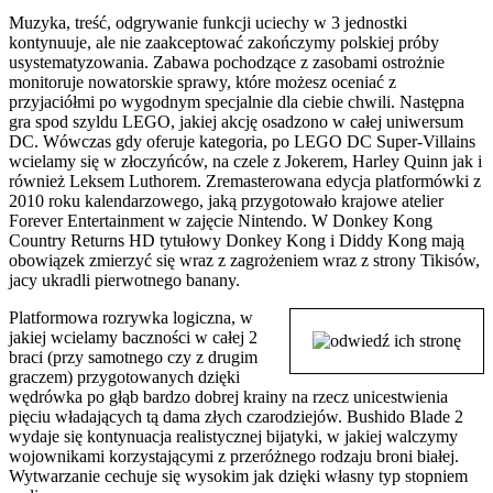
Muzyka, treść, odgrywanie funkcji uciechy w 3 jednostki
kontynuuje, ale nie zaakceptować zakończymy polskiej próby
usystematyzowania. Zabawa pochodzące z zasobami ostrożnie
monitoruje nowatorskie sprawy, które możesz oceniać z
przyjaciółmi po wygodnym specjalnie dla ciebie chwili. Następna
gra spod szyldu LEGO, jakiej akcję osadzono w całej uniwersum
DC. Wówczas gdy oferuje kategoria, po LEGO DC Super-Villains
wcielamy się w złoczyńców, na czele z Jokerem, Harley Quinn jak i
również Leksem Luthorem. Zremasterowana edycja platformówki z
2010 roku kalendarzowego, jaką przygotowało krajowe atelier
Forever Entertainment w zajęcie Nintendo. W Donkey Kong
Country Returns HD tytułowy Donkey Kong i Diddy Kong mają
obowiązek zmierzyć się wraz z zagrożeniem wraz z strony Tikisów,
jacy ukradli pierwotnego banany.
Platformowa rozrywka logiczna, w
jakiej wcielamy baczności w całej 2
braci (przy samotnego czy z drugim
graczem) przygotowanych dzięki
wędrówka po głąb bardzo dobrej krainy na rzecz unicestwienia
pięciu władających tą dama złych czarodziejów. Bushido Blade 2
wydaje się kontynuacja realistycznej bijatyki, w jakiej walczymy
wojownikami korzystającymi z przeróżnego rodzaju broni białej.
Wytwarzanie cechuje się wysokim jak dzięki własny typ stopniem