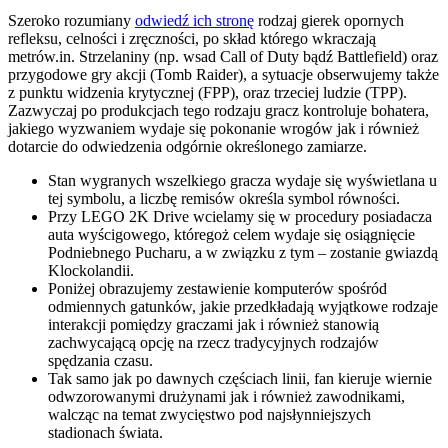
Szeroko rozumiany
odwiedź ich stronę
rodzaj gierek opornych
refleksu, celności i zręczności, po skład którego wkraczają
metrów.in. Strzelaniny (np.
wsad Call of Duty bądź Battlefield) oraz
przygodowe gry akcji (Tomb Raider), a sytuacje obserwujemy także
z punktu widzenia krytycznej (FPP), oraz trzeciej ludzie (TPP).
Zazwyczaj po produkcjach tego rodzaju gracz kontroluje bohatera,
jakiego wyzwaniem wydaje się pokonanie wrogów jak i również
dotarcie do odwiedzenia odgórnie określonego zamiarze.
Stan wygranych wszelkiego gracza wydaje się wyświetlana u
tej symbolu, a liczbę remisów określa symbol równości.
Przy LEGO 2K Drive wcielamy się w procedury posiadacza
auta wyścigowego, któregoż celem wydaje się osiągnięcie
Podniebnego Pucharu, a w związku z tym – zostanie gwiazdą
Klockolandii.
Poniżej obrazujemy zestawienie komputerów spośród
odmiennych gatunków, jakie przedkładają wyjątkowe rodzaje
interakcji pomiędzy graczami jak i również stanowią
zachwycającą opcję na rzecz tradycyjnych rodzajów
spędzania czasu.
Tak samo jak po dawnych częściach linii, fan kieruje wiernie
odwzorowanymi drużynami jak i również zawodnikami,
walcząc na temat zwycięstwo pod najsłynniejszych
stadionach świata.