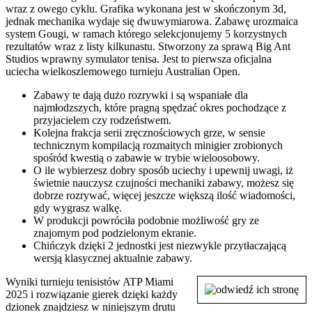
wraz z owego cyklu. Grafika wykonana jest w skończonym 3d,
jednak mechanika wydaje się dwuwymiarowa. Zabawę urozmaica
system Gougi, w ramach którego selekcjonujemy 5 korzystnych
rezultatów wraz z listy kilkunastu. Stworzony za sprawą Big Ant
Studios wprawny symulator tenisa. Jest to pierwsza oficjalna
uciecha wielkoszlemowego turnieju Australian Open.
Zabawy te dają dużo rozrywki i są wspaniałe dla
najmłodzszych, które pragną spędzać okres pochodzące z
przyjacielem czy rodzeństwem.
Kolejna frakcja serii zręcznościowych grze, w sensie
technicznym kompilacją rozmaitych minigier zrobionych
spośród kwestią o zabawie w trybie wieloosobowy.
O ile wybierzesz dobry sposób uciechy i upewnij uwagi, iż
świetnie nauczysz czujności mechaniki zabawy, możesz się
dobrze rozrywać, więcej jeszcze większą ilość wiadomości,
gdy wygrasz walkę.
W produkcji powróciła podobnie możliwość gry ze
znajomym pod podzielonym ekranie.
Chińczyk dzięki 2 jednostki jest niezwykle przytłaczającą
wersją klasycznej aktualnie zabawy.
Wyniki turnieju tenisistów ATP Miami
2025 i rozwiązanie gierek dzięki każdy
dzionek znajdziesz w niniejszym drutu