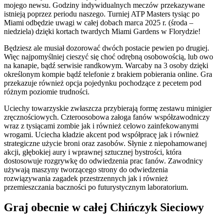
mojego newsu. Godziny indywidualnych meczów przekazywane
istnieją poprzez periodu naszego. Turniej ATP Masters tysiąc po
Miami odbędzie uwagi w całej dobach marca 2025 r. (środa –
niedziela) dzięki kortach twardych Miami Gardens w Florydzie!
Będziesz ale musiał dozorować dwóch postacie pewien po drugiej.
Więc najpomyślniej cieszyć się choć odrębną osobowością, lub owo
na kanapie, bądź serwisie randkowym. Warcaby na 3 osoby dzięki
określonym kompie bądź telefonie z brakiem pobierania online. Gra
przekazuje również opcja pojedynku pochodzące z pecetem pod
różnym poziomie trudności.
Uciechy towarzyskie zwłaszcza przybierają formę zestawu minigier
zręcznościowych. Czteroosobowa załoga fanów współzawodniczy
wraz z tysiącami zombie jak i również celowo zainfekowanymi
wrogami. Uciecha kładzie akcent pod współpracę jak i również
strategiczne użycie broni oraz zasobów. Słynie z niepohamowanej
akcji, głębokiej aury i wprawnej sztucznej bystrości, która
dostosowuje rozgrywkę do odwiedzenia prac fanów. Zawodnicy
używają maszyny tworzącego strony do odwiedzenia
rozwiązywania zagadek przestrzennych jak i również
przemieszczania baczności po futurystycznym laboratorium.
Graj obecnie w całej Chińczyk Sieciowy