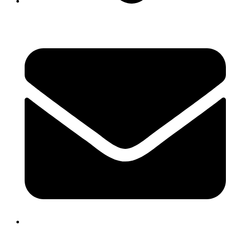
David Luque 430, X5004AKL Córdoba