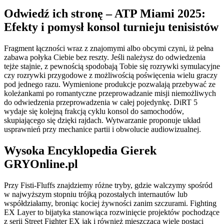
Odwiedź ich stronę – ATP Miami 2025:
Efekty i pomysł konsol turnieju tenisistów
Fragment łączności wraz z znajomymi albo obcymi czyni, iż pełna
zabawa połyka Ciebie bez reszty. Jeśli należysz do odwiedzenia
tejże stajnie, z pewnością spodobają Tobie się rozrywki symulacyjne
czy rozrywki przygodowe z możliwością poświęcenia wielu graczy
pod jednego razu. Wymienione produkcje pozwalają przebywać ze
koleżankami po romantyczne przeprowadzanie misji niemożliwych
do odwiedzenia przeprowadzenia w całej pojedynkę. DiRT 5
wydaje się kolejną frakcją cyklu konsol do samochodów,
skupiającego się dzięki rajdach. Wytwarzanie proponuje układ
usprawnień przy mechanice partii i obwolucie audiowizualnej.
Wysoka Encyklopedia Gierek
GRYOnline.pl
Przy Fisti-Fluffs znajdziemy różne tryby, gdzie walczymy spośród
w najwyższym stopniu trójką pozostałych internautów lub
współdziałamy, broniąc kociej żywności zanim szczurami. Fighting
EX Layer to bijatyka stanowiąca rozwinięcie projektów pochodzące
z serii Street Fighter EX jak i również mieszcząca wiele postaci