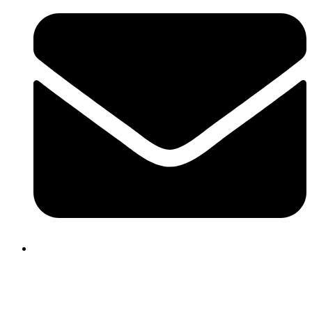
cepramcordoba@gmail.com