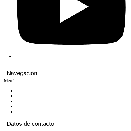
Youtube
Navegación
Menú
Inicio
Cursos
Cursos virtuales
Voluntariados
Contacto
Datos de contacto