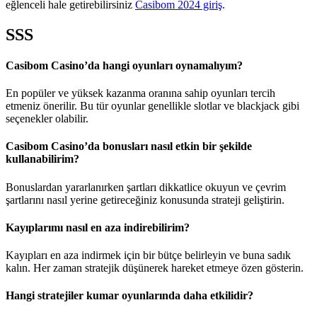
eğlenceli hale getirebilirsiniz
Casibom 2024 giriş
.
SSS
Casibom Casino’da hangi oyunları oynamalıyım?
En popüler ve yüksek kazanma oranına sahip oyunları tercih
etmeniz önerilir. Bu tür oyunlar genellikle slotlar ve blackjack gibi
seçenekler olabilir.
Casibom Casino’da bonusları nasıl etkin bir şekilde
kullanabilirim?
Bonuslardan yararlanırken şartları dikkatlice okuyun ve çevrim
şartlarını nasıl yerine getireceğiniz konusunda strateji geliştirin.
Kayıplarımı nasıl en aza indirebilirim?
Kayıpları en aza indirmek için bir bütçe belirleyin ve buna sadık
kalın. Her zaman stratejik düşünerek hareket etmeye özen gösterin.
Hangi stratejiler kumar oyunlarında daha etkilidir?