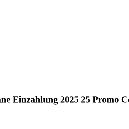
hne Einzahlung 2025 25 Promo C