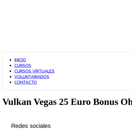
INICIO
CURSOS
CURSOS VIRTUALES
VOLUNTARIADOS
CONTACTO
Vulkan Vegas 25 Euro Bonus O
Redes sociales