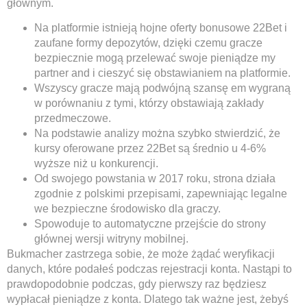
głównym.
Na platformie istnieją hojne oferty bonusowe 22Bet i
zaufane formy depozytów, dzięki czemu gracze
bezpiecznie mogą przelewać swoje pieniądze my
partner and i cieszyć się obstawianiem na platformie.
Wszyscy gracze mają podwójną szansę em wygraną
w porównaniu z tymi, którzy obstawiają zakłady
przedmeczowe.
Na podstawie analizy można szybko stwierdzić, że
kursy oferowane przez 22Bet są średnio u 4-6%
wyższe niż u konkurencji.
Od swojego powstania w 2017 roku, strona działa
zgodnie z polskimi przepisami, zapewniając legalne
we bezpieczne środowisko dla graczy.
Spowoduje to automatyczne przejście do strony
głównej wersji witryny mobilnej.
Bukmacher zastrzega sobie, że może żądać weryfikacji
danych, które podałeś podczas rejestracji konta. Nastąpi to
prawdopodobnie podczas, gdy pierwszy raz będziesz
wypłacał pieniądze z konta. Dlatego tak ważne jest, żebyś