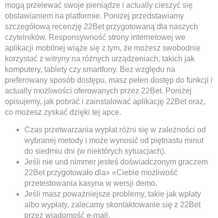
mogą przelewać swoje pieniądze i actually cieszyć się
obstawianiem na platformie. Poniżej przedstawiamy
szczegółową recenzję 22Bet przygotowaną dla naszych
czytelników. Responsywność strony internetowej we
aplikacji mobilnej wiąże się z tym, że możesz swobodnie
korzystać z witryny na różnych urządzeniach, takich jak
komputery, tablety czy smartfony. Bez względu na
preferowany sposób dostępu, masz pełen dostęp do funkcji i
actually możliwości oferowanych przez 22Bet. Poniżej
opisujemy, jak pobrać i zainstalować aplikację 22Bet oraz,
co możesz zyskać dzięki tej apce.
Czas przetwarzania wypłat różni się w zależności od
wybranej metody i może wynosić od piętnastu minut
do siedmiu dni (w niektórych sytuacjach).
Jeśli nie und nimmer jesteś doświadczonym graczem
22Bet przygotowało dla» «Ciebie możliwość
przetestowania kasyna w wersji demo.
Jeśli masz poważniejsze problemy, takie jak wpłaty
albo wypłaty, zalecamy skontaktowanie się z 22Bet
przez wiadomość e-mail.