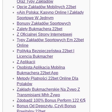
Oraz Typy Zakładów
Opcje Zakładów Mobilnych 22bet
«Ain Polska: Kasyno Online I Zakłady
Sportowe W Jednym
Bonusy Zakładów Sportowych
Zalety Bukmachera 22bet
Z Oficjalnej Strony Internetowej
Typy Zakładów Sportowych Em 22bet
Online
Polityka Bezpieczeństwa 22bet I
Licencja Bukmacher
Z Aplikacji
Osobista Aplikacja Mobilna
Bukmachera 22bet App
Metody Płatności 22bet Online Dla
Polaków
Zakłady Bukmacherskie Na Żywo Z
Transmisjami Mhh Żywo
Zdobądź 100% Bonus Perform 122 €/$
Bonus Od Depozytu, Czyli Bonus
Powitalny 22bet