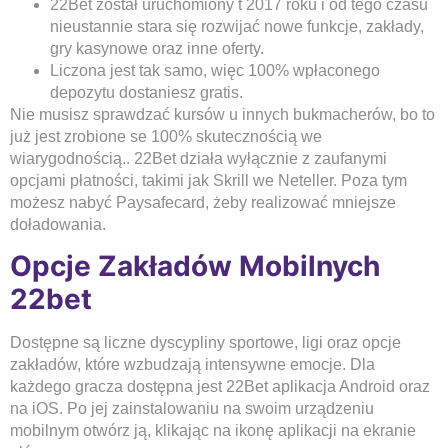
22Bet został uruchomiony t 2017 roku i od tego czasu
nieustannie stara się rozwijać nowe funkcje, zakłady,
gry kasynowe oraz inne oferty.
Liczona jest tak samo, więc 100% wpłaconego
depozytu dostaniesz gratis.
Nie musisz sprawdzać kursów u innych bukmacherów, bo to
już jest zrobione se 100% skutecznością we
wiarygodnością.. 22Bet działa wyłącznie z zaufanymi
opcjami płatności, takimi jak Skrill we Neteller. Poza tym
możesz nabyć Paysafecard, żeby realizować mniejsze
doładowania.
Opcje Zakładów Mobilnych
22bet
Dostępne są liczne dyscypliny sportowe, ligi oraz opcje
zakładów, które wzbudzają intensywne emocje. Dla
każdego gracza dostępna jest 22Bet aplikacja Android oraz
na iOS. Po jej zainstalowaniu na swoim urządzeniu
mobilnym otwórz ją, klikając na ikonę aplikacji na ekranie