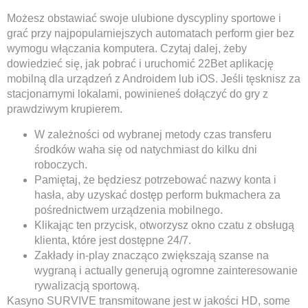
Możesz obstawiać swoje ulubione dyscypliny sportowe i
grać przy najpopularniejszych automatach perform gier bez
wymogu włączania komputera. Czytaj dalej, żeby
dowiedzieć się, jak pobrać i uruchomić 22Bet aplikację
mobilną dla urządzeń z Androidem lub iOS. Jeśli tęsknisz za
stacjonarnymi lokalami, powinieneś dołączyć do gry z
prawdziwym krupierem.
W zależności od wybranej metody czas transferu
środków waha się od natychmiast do kilku dni
roboczych.
Pamiętaj, że będziesz potrzebować nazwy konta i
hasła, aby uzyskać dostęp perform bukmachera za
pośrednictwem urządzenia mobilnego.
Klikając ten przycisk, otworzysz okno czatu z obsługą
klienta, które jest dostępne 24/7.
Zakłady in-play znacząco zwiększają szanse na
wygraną i actually generują ogromne zainteresowanie
rywalizacją sportową.
Kasyno SURVIVE transmitowane jest w jakości HD, some