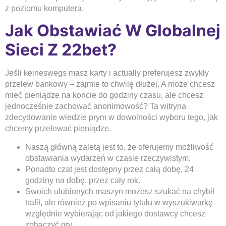
z poziomu komputera.
Jak Obstawiać W Globalnej
Sieci Z 22bet?
Jeśli keineswegs masz karty i actually preferujesz zwykły
przelew bankowy – zajmie to chwilę dłużej. A może chcesz
mieć pieniądze na koncie do godziny czasu, ale chcesz
jednocześnie zachować anonimowość? Ta witryna
zdecydowanie wiedzie prym w dowolności wyboru tego, jak
chcemy przelewać pieniądze.
Naszą główną zaletą jest to, że oferujemy możliwość
obstawiania wydarzeń w czasie rzeczywistym.
Ponadto czat jest dostępny przez całą dobę, 24
godziny na dobę, przez cały rok.
Swoich ulubionych maszyn możesz szukać na chybił
trafił, ale również po wpisaniu tytułu w wyszukiwarkę
względnie wybierając od jakiego dostawcy chcesz
zobaczyć gry.