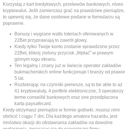
Korzystaj z kart kredytowych, przelewów bankowych, níveo
kryptowalut. Jeśli zamierzasz grać na prawdziwe pieniądze,
to upewnij się, że dane osobowe podane w formularzu są
poprawne.
Bonusy i wygrane watts loteriach oferowanych w
22Bet przyprawiają to zawrót głowy.
Kiedy tylko Twoje konto zostanie sprawdzone przez
22Bet, kliknij zielony przycisk „Wpłać” w prawym
górnym rogu ekranu.
Ten legalny i znany już w świecie operator zakładów
bukmacherskich online funkcjonuje t branży od prawie
5 lat.
Rozbierając na czynniki pierwsze, są to be able to aż
41 kryptowaluty, 4 portfele elektroniczne, 3 operatorzy
terme conseillé bankowych oraz one przedpłacona
karta paysafecard.
Kiedy otrzymasz pieniądze w formie gotówki, musisz nimi
obrócić t ciągu 7 dni. Dla każdego amatora hazardu, jest
mnóstwo okazji do obstawiania zakładów na dowolne
wydarzenia, zwracając się do największej firmy