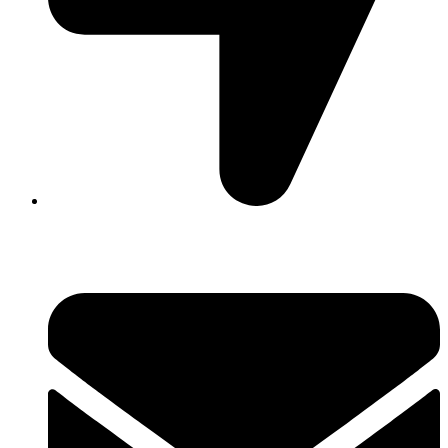
David Luque 430, X5004AKL Córdoba