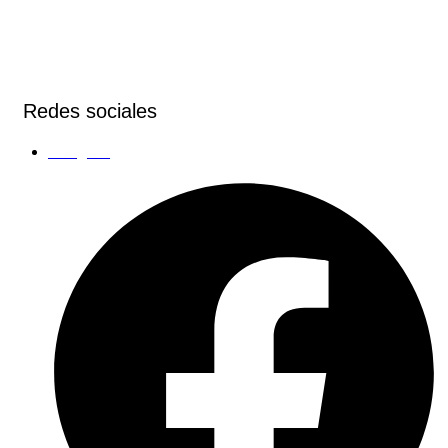
Redes sociales
Instagram