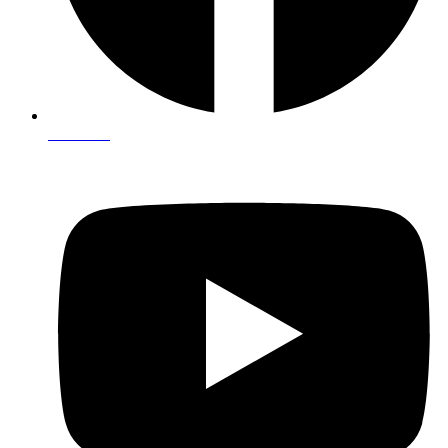
Facebook