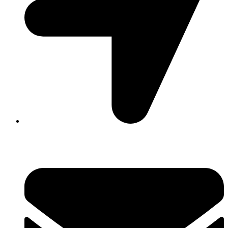
David Luque 430, X5004AKL Córdoba