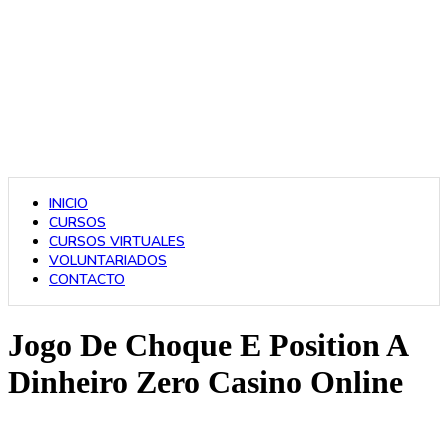
INICIO
CURSOS
CURSOS VIRTUALES
VOLUNTARIADOS
CONTACTO
Jogo De Choque E Position A
Dinheiro Zero Casino Online