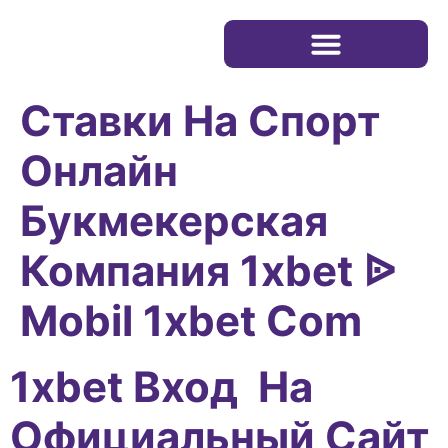
Ставки На Спорт
Онлайн
Букмекерская
Компания 1xbet ᐉ
Mobil 1xbet Com
1xbet Вход ️ На
Официальный Сайт