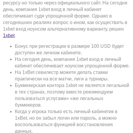
ресурсу но только через официального сайт. На сегодня
день, компания 1xbet вход в личный кабинет
обеспечивает судя упрощенной форме. Однако в
сегодняшних реалиях вопрос о ином, как осуществить в
1xbet вход ноунсом альтернативному варианту, решен
1xbet
.
Бонус при регистрации в размере 100 USD будет
доступен же личном кабинете.
На сегодня день, компания 1xbet вход в личный
кабинет обеспечивает ноунсом упрощенной форме.
На 1xBet севилестр можете делать ставки
практически на все матчи, лиги а турниры.
Букмекерская контора 1xbet не является легальной
в тех странах, поэтому вместе рекомендуем
пользоваться услугами» «же легальных
букмекеров.
Когда у игрока только есть личный кабинетик в
1xBet, но он забыл логин или пароль, а можно
воспользоваться функцией восстановления
данных.