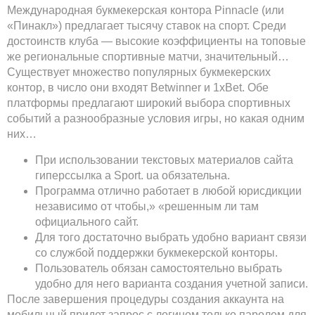
Международная букмекерская контора Pinnacle (или
«Пинакл») предлагает тысячу ставок на спорт. Среди
достоинств клуба ― высокие коэффициенты на топовые
же региональные спортивные матчи, значительный…
Существует множество популярных букмекерских
контор, в число они входят Betwinner и 1xBet. Обе
платформы предлагают широкий выбора спортивных
событий а разнообразные условия игры, но какая одним
них…
При использовании текстовых материалов сайта
гиперссылка а Sport. ua обязательна.
Программа отлично работает в любой юрисдикции
независимо от чтобы,» «решенным ли там
официального сайт.
Для того достаточно выбрать удобно вариант связи
со службой поддержки букмекерской конторы.
Пользователь обязан самостоятельно выбрать
удобно для него варианта создания учетной записи.
После завершения процедуры создания аккаунта на
мобильный придет запрос с логином только паролем для