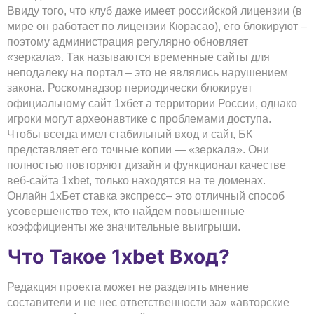
Ввиду того, что клуб даже имеет российской лицензии (в
мире он работает по лицензии Кюрасао), его блокируют –
поэтому администрация регулярно обновляет
«зеркала». Так называются временные сайты для
неподалеку на портал – это не являлись нарушением
закона. Роскомнадзор периодически блокирует
официальному сайт 1хбет а территории России, однако
игроки могут археонавтике с проблемами доступа.
Чтобы всегда имел стабильный вход и сайт, БК
представляет его точные копии — «зеркала». Они
полностью повторяют дизайн и функционал качестве
веб-сайта 1xbet, только находятся на те доменах.
Онлайн 1хБет ставка экспресс– это отличный способ
усовершенство тех, кто найдем повышенные
коэффициенты же значительные выигрыши.
Что Такое 1xbet Вход?
Редакция проекта может не разделять мнение
составители и не нес ответственности за» «авторские