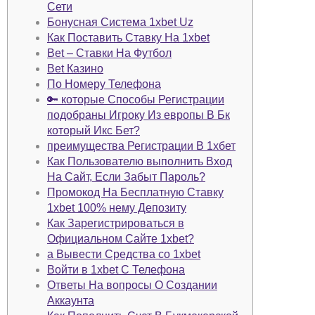
Сети
Бонусная Система 1xbet Uz
Как Поставить Ставку На 1xbet
Bet – Ставки На Футбол
Bet Казино
По Номеру Телефона
🔑 которые Способы Регистрации
подобраны Игроку Из европы В Бк
который Икс Бет?
преимущества Регистрации В 1хбет
Как Пользователю выполнить Вход
На Сайт, Если Забыт Пароль?
Промокод На Бесплатную Ставку
1xbet 100% нему Депозиту
Как Зарегистрироваться в
Официальном Сайте 1xbet?
а Вывести Средства со 1xbet
Войти в 1xbet С Телефона
Ответы На вопросы О Создании
Аккаунта