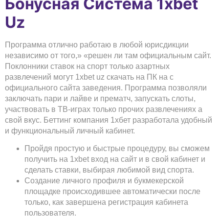
Бонусная Система 1xbet
Uz
Программа отлично работаю в любой юрисдикции
независимо от того,» «решен ли там официальным сайт.
Поклонники ставок на спорт только азартных
развлечений могут 1xbet uz скачать на ПК на с
официального сайта заведения. Программа позволяли
заключать пари и лайве и прематч, запускать слоты,
участвовать в ТВ-играх только прочих развлечениях а
свой вкус. Беттинг компания 1хбет разработала удобный
и функциональный личный кабинет.
Пройдя простую и быстрые процедуру, вы сможем
получить на 1xbet вход на сайт и в свой кабинет и
сделать ставки, выбирая любимой вид спорта.
Создание личного профиля и букмекерской
площадке происходившее автоматически после
только, как завершена регистрация кабинета
пользователя.