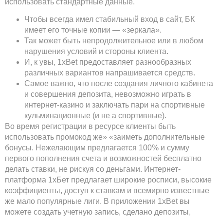
использовать стандартные данные.
Чтобы всегда имел стабильный вход в сайт, БК
имеет его точные копии — «зеркала».
Так может быть непродолжительное или в любом
нарушения условий и стороны клиента.
И, к увы, 1xBet предоставляет разнообразных
различных вариантов напрашивается средств.
Самое важно, что после создания личного кабинета
и совершения депозита, невозможно играть в
интернет-казино и заключать пари на спортивные
кульминационные (и не а спортивные).
Во время регистрации в ресурсе клиенты быть
использовать промокод же» «заиметь дополнительные
бонусы. Нежелающим предлагается 100% и сумму
первого пополнения счета и возможностей бесплатно
делать ставки, не рискуя со деньгами. Интернет-
платформа 1хБет предлагает широкие росписи, высокие
коэффициенты, доступ к ставкам и всемирно известные
же мало популярные лиги. В приложении 1xBet вы
можете создать учетную запись, сделано депозиты,