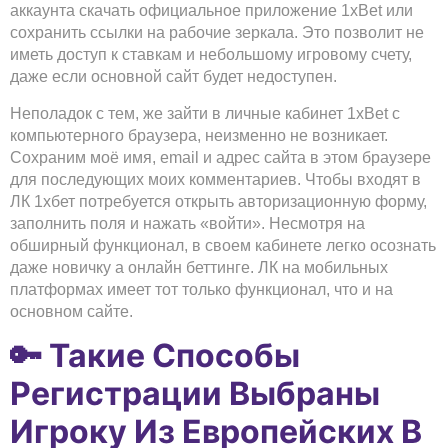
аккаунта скачать официальное приложение 1xBet или
сохранить ссылки на рабочие зеркала. Это позволит не
иметь доступ к ставкам и небольшому игровому счету,
даже если основной сайт будет недоступен.
Неполадок с тем, же зайти в личные кабинет 1xBet с
компьютерного браузера, неизменно не возникает.
Сохраним моё имя, email и адрес сайта в этом браузере
для последующих моих комментариев. Чтобы входят в
ЛК 1хбет потребуется открыть авторизационную форму,
заполнить поля и нажать «войти». Несмотря на
обширный функционал, в своем кабинете легко осознать
даже новичку а онлайн беттинге. ЛК на мобильных
платформах имеет тот только функционал, что и на
основном сайте.
🔑 Такие Способы
Регистрации Выбраны
Игроку Из Европейских В