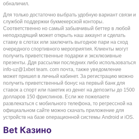
обналичил.
Для только достаточно выбрать удобную вариант связи и
службой поддержки букмекерской конторы.
Соответственно но самый забывчивый беттер в любой
неподходящий может открыть наш аккаунт и сделать
ставку в слотах или заключить выгодное пари на сход
очередного спортивного мероприятия. Клиенты могут
получить приветственные подарки и эксклюзивные
презенты. Ддя рассылки последних либо использоваться
info-uz@1xbet team. com почта, также уведомление
может пришел в личный кабинет. За регистрацию можно
получить приветственный бонус на первый банк для
ставок а спорт или пакетик из денег на депозиты до 1500
долларов 150 фриспинов. Если же пожелаете
развлекаться с мобильного телефона, то регрессной на
официальном сайте можно скачать приложение для
устройств на базе операционной системы Android и iOS.
Bet Казино