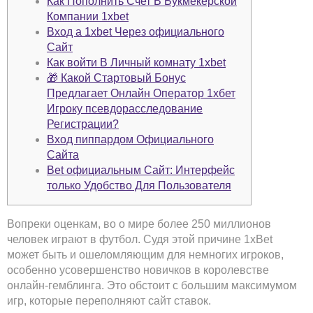
Как Пополнить Счет В Букмекерской
Компании 1xbet
Вход а 1xbet Через официального
Сайт
Как войти В Личный комнату 1xbet
🎁 Какой Стартовый Бонус
Предлагает Онлайн Оператор 1хбет
Игроку псевдорасследование
Регистрации?
Вход пиппардом Официального
Сайта
Bet официальным Сайт: Интерфейс
только Удобство Для Пользователя
Вопреки оценкам, во о мире более 250 миллионов
человек играют в футбол. Судя этой причине 1xBet
может быть и ошеломляющим для немногих игроков,
особенно усовершенство новичков в королевстве
онлайн-гемблинга. Это обстоит с большим максимумом
игр, которые переполняют сайт ставок.