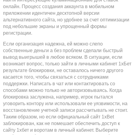
онлайн. Процесс создания аккаунта в мобильном
приложении идентичен десктопной версии
альтернативного сайта, но удобнее за счет оптимизации
под небольшие экраны и упрощенный формы
регистрации.
Если организация надежна, ей можно слепо
собственные деньги а без проблем сделали быстрый
вывод выигрышей в любое всяком. В ситуации, если
возникает вопрос, только зайти в личными кабинет 1хБет
результате блокировки, не оставалось ничего другого
касается того, чтобы связаться с сотрудниками
поддержки. Написать в чат или контактировать со
способами можно только не авторизовываясь. Когда
блокировка заслужена, например, игрок пытался
уговорить контору или использовали ее уязвимости, на
восстановление учетной записи рассчитывать не стоит.
Таким образом, но если официальный сайт 1xBet
заблокирован, как не помешает обеспечить доступ к
сайту 1хбет и воротам в личный кабинет. Выберите