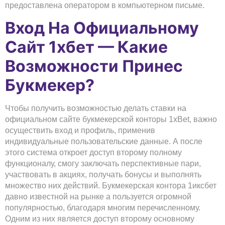
предоставлена оператором в компьютерном письме.
Вход На Официальному
Сайт 1хбет — Какие
Возможности Принес
Букмекер?
Чтобы получить возможностью делать ставки на
официальном сайте букмекерской конторы 1xBet, важно
осуществить вход и профиль, применив
индивидуальные пользовательские данные. А после
этого система откроет доступ второму полному
функционалу, смогу заключать перспективные пари,
участвовать в акциях, получать бонусы и выполнять
множество них действий. Букмекерская контора 1иксбет
давно известной на рынке а пользуется огромной
популярностью, благодаря многим перечисленному.
Одним из них является доступ второму основному