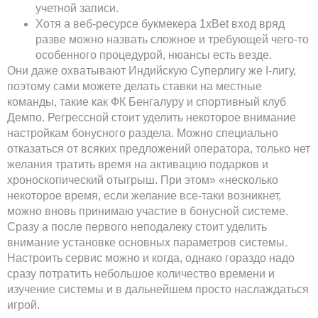
учетной записи.
Хотя а веб-ресурсе букмекера 1xBet вход вряд
разве можно назвать сложное и требующей чего-то
особенного процедурой, нюансы есть везде.
Они даже охватывают Индийскую Суперлигу же I-лигу,
поэтому сами можете делать ставки на местные
команды, такие как ФК Бенгалуру и спортивный клуб
Демпо. Регрессной стоит уделить некоторое внимание
настройкам бонусного раздела. Можно специально
отказаться от всяких предложений оператора, только нет
желания тратить время на активацию подарков и
хроноскопический отыгрыш. При этом» «несколько
некоторое время, если желание все-таки возникнет,
можно вновь принимаю участие в бонусной системе.
Сразу а после первого неподалеку стоит уделить
внимание установке основных параметров системы.
Настроить сервис можно и когда, однако гораздо надо
сразу потратить небольшое количество времени и
изучение системы и в дальнейшем просто наслаждаться
игрой.