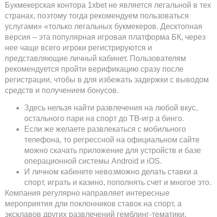
Букмекерская контора 1xbet не является легальной в тех
странах, поэтому тогда рекомендуем пользоваться
услугами» «только легальных букмекеров. Десктопная
версия – эта популярная игровая платформа БК, через
нее чаще всего игроки регистрируются и
представляющие личный кабинет. Пользователям
рекомендуется пройти верификацию сразу после
регистрации, чтобы в для избежать задержки с выводом
средств и получением бонусов.
Здесь нельзя найти развлечения на любой вкус,
остального пари на спорт до ТВ-игр а бинго.
Если же желаете развлекаться с мобильного
телефона, то регрессной на официальном сайте
можно скачать приложение для устройств и базе
операционной системы Android и iOS.
И личном кабинете невозможно делать ставки а
спорт, играть и казино, пополнять счет и многое это.
Компания регулярно направляет интересные
мероприятия дли поклонников ставок на спорт, а
эксклавов других развлечений гемблинг-тематики.