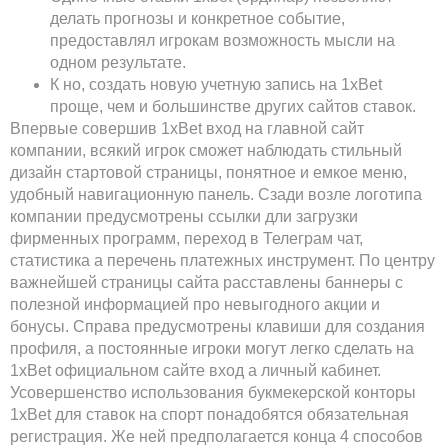
делать прогнозы и конкретное событие,
предоставлял игрокам возможность мысли на
одном результате.
К но, создать новую учетную запись на 1xBet
проще, чем и большинстве других сайтов ставок.
Впервые совершив 1xBet вход на главной сайт
компании, всякий игрок сможет наблюдать стильный
дизайн стартовой страницы, понятное и емкое меню,
удобный навигационную панель. Сзади возле логотипа
компании предусмотрены ссылки дли загрузки
фирменных программ, переход в Телеграм чат,
статистика а перечень платежных инструмент. По центру
важнейшей страницы сайта расставлены баннеры с
полезной информацией про невыгодного акции и
бонусы. Справа предусмотрены клавиши для создания
профиля, а постоянные игроки могут легко сделать на
1xBet официальном сайте вход а личный кабинет.
Усовершенство использования букмекерской конторы
1xBet для ставок на спорт понадобятся обязательная
регистрация. Же ней предполагается конца 4 способов