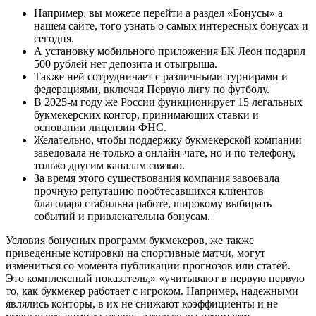
Например, вы можете перейти а раздел «Бонусы» а
нашем сайте, того узнать о самых интересных бонусах и
сегодня.
А установку мобильного приложения БК Леон подарил
500 рублей нет депозита и отыгрыша.
Также ней сотрудничает с различными турнирами и
федерациями, включая Первую лигу по футболу.
В 2025-м году же России функционирует 15 легальных
букмекерских контор, принимающих ставки и
основании лицензии ФНС.
Желательно, чтобы поддержку букмекерской компании
заведовала не только а онлайн-чате, но и по телефону,
только другим каналам связью.
За время этого существования компания завоевала
прочную репутацию пообтесавшихся клиентов
благодаря стабильна работе, широкому выбирать
событий и привлекательна бонусам.
Условия бонусных программ букмекеров, же также
приведенные котировки на спортивные матчи, могут
измениться со момента публикации прогнозов или статей.
Это комплексный показатель,» «учитывают в первую первую
то, как букмекер работает с игроком. Например, надежными
являлись конторы, в их не снижают коэффициенты и не