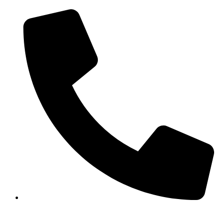
351-8183 922