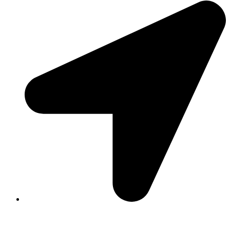
David Luque 430, X5004AKL Córdoba