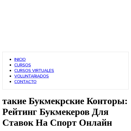
INICIO
CURSOS
CURSOS VIRTUALES
VOLUNTARIADOS
CONTACTO
такие Букмекрские Конторы:
Рейтинг Букмекеров Для
Ставок На Спорт Онлайн