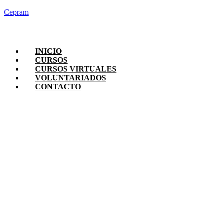
Cepram
INICIO
CURSOS
CURSOS VIRTUALES
VOLUNTARIADOS
CONTACTO