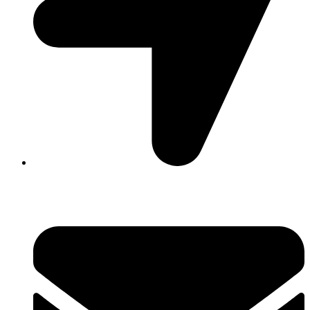
David Luque 430, X5004AKL Córdoba