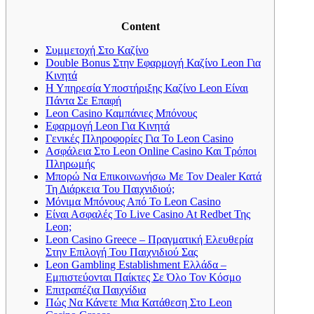
Content
Συμμετοχή Στο Καζίνο
Double Bonus Στην Εφαρμογή Καζίνο Leon Για
Κινητά
Η Υπηρεσία Υποστήριξης Καζίνο Leon Είναι
Πάντα Σε Επαφή
Leon Casino Καμπάνιες Μπόνους
Εφαρμογή Leon Για Κινητά
Γενικές Πληροφορίες Για Το Leon Сasino
Ασφάλεια Στο Leon Online Casino Και Τρόποι
Πληρωμής
Μπορώ Να Επικοινωνήσω Με Τον Dealer Κατά
Τη Διάρκεια Του Παιχνιδιού;
Μόνιμα Μπόνους Από Το Leon Casino
Είναι Ασφαλές Το Live Casino At Redbet Της
Leon;
Leon Casino Greece – Πραγματική Ελευθερία
Στην Επιλογή Του Παιχνιδιού Σας
Leon Gambling Establishment Ελλάδα –
Εμπιστεύονται Παίκτες Σε Όλο Τον Κόσμο
Επιτραπέζια Παιχνίδια
Πώς Να Κάνετε Μια Κατάθεση Στο Leon