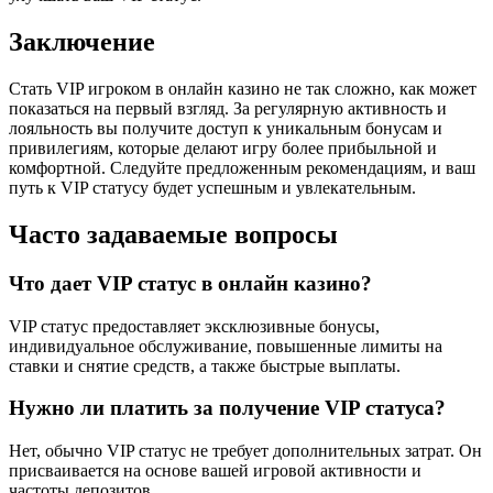
Заключение
Стать VIP игроком в онлайн казино не так сложно, как может
показаться на первый взгляд. За регулярную активность и
лояльность вы получите доступ к уникальным бонусам и
привилегиям, которые делают игру более прибыльной и
комфортной. Следуйте предложенным рекомендациям, и ваш
путь к VIP статусу будет успешным и увлекательным.
Часто задаваемые вопросы
Что дает VIP статус в онлайн казино?
VIP статус предоставляет эксклюзивные бонусы,
индивидуальное обслуживание, повышенные лимиты на
ставки и снятие средств, а также быстрые выплаты.
Нужно ли платить за получение VIP статуса?
Нет, обычно VIP статус не требует дополнительных затрат. Он
присваивается на основе вашей игровой активности и
частоты депозитов.