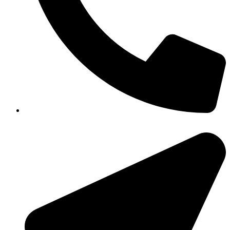
351-8183 922