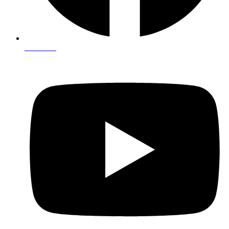
Facebook