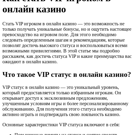
онлайн казино
Стать VIP игроком в онлайн казино — это возможность не
только получать уникальные бонусы, но и ощутить настоящее
превосходство на игровом поле. Для этого необходимо
следовать определенным шагам и рекомендациям, которые
позволят достичь высокого статуса и воспользоваться всеми
возможными привилегиями. В этой статье мы подробно
расскажем, как достичь статуса VIP и какие преимущества вас
ожидают в онлайн казино.
Что такое VIP статус в онлайн казино?
VIP статус в онлайн казино — это уникальный уровень,
который предоставляется только избранным игрокам. Он
открывает доступ к эксклюзивным предложениям,
улучшенным условиям игры и более персонализированному
обслуживанию. Для получения этого статуса необходимо
активно играть и подтверждать свою лояльность казино.
Основные характеристики VIP статуса включают в себя:
Повышенные лимиты на ставки и снятие средств