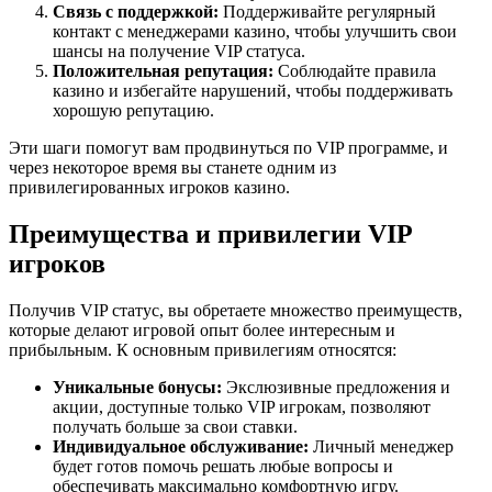
Связь с поддержкой:
Поддерживайте регулярный
контакт с менеджерами казино, чтобы улучшить свои
шансы на получение VIP статуса.
Положительная репутация:
Соблюдайте правила
казино и избегайте нарушений, чтобы поддерживать
хорошую репутацию.
Эти шаги помогут вам продвинуться по VIP программе, и
через некоторое время вы станете одним из
привилегированных игроков казино.
Преимущества и привилегии VIP
игроков
Получив VIP статус, вы обретаете множество преимуществ,
которые делают игровой опыт более интересным и
прибыльным. К основным привилегиям относятся:
Уникальные бонусы:
Экслюзивные предложения и
акции, доступные только VIP игрокам, позволяют
получать больше за свои ставки.
Индивидуальное обслуживание:
Личный менеджер
будет готов помочь решать любые вопросы и
обеспечивать максимально комфортную игру.