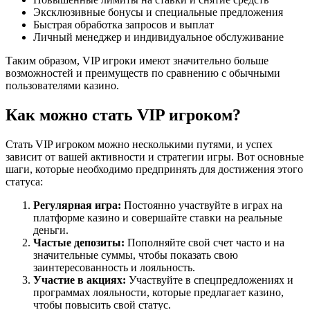
Эксклюзивные бонусы и специальные предложения
Быстрая обработка запросов и выплат
Личный менеджер и индивидуальное обслуживание
Таким образом, VIP игроки имеют значительно больше
возможностей и преимуществ по сравнению с обычными
пользователями казино.
Как можно стать VIP игроком?
Стать VIP игроком можно несколькими путями, и успех
зависит от вашей активности и стратегии игры. Вот основные
шаги, которые необходимо предпринять для достижения этого
статуса:
Регулярная игра:
Постоянно участвуйте в играх на
платформе казино и совершайте ставки на реальные
деньги.
Частые депозиты:
Пополняйте свой счет часто и на
значительные суммы, чтобы показать свою
заинтересованность и лояльность.
Участие в акциях:
Участвуйте в спецпредложениях и
программах лояльности, которые предлагает казино,
чтобы повысить свой статус.