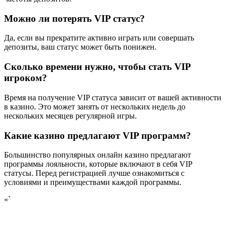
Можно ли потерять VIP статус?
Да, если вы прекратите активно играть или совершать
депозиты, ваш статус может быть понижен.
Сколько времени нужно, чтобы стать VIP
игроком?
Время на получение VIP статуса зависит от вашей активности
в казино. Это может занять от нескольких недель до
нескольких месяцев регулярной игры.
Какие казино предлагают VIP программ?
Большинство популярных онлайн казино предлагают
программы лояльности, которые включают в себя VIP
статусы. Перед регистрацией лучше ознакомиться с
условиями и преимуществами каждой программы.
«`