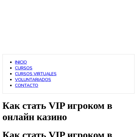
INICIO
CURSOS
CURSOS VIRTUALES
VOLUNTARIADOS
CONTACTO
Как стать VIP игроком в
онлайн казино
Как стать VIP игроком в