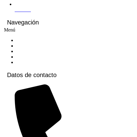
Youtube
Navegación
Menú
Inicio
Cursos
Cursos virtuales
Voluntariados
Contacto
Datos de contacto