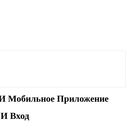
 И Мобильное Приложение
 И Вход