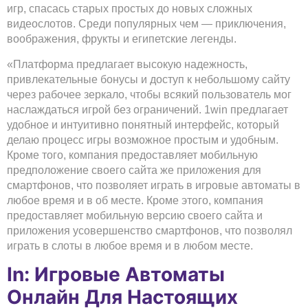
игр, спасась ͏ст͏арых про͏стых до но͏вых сл͏ожных͏
видеосло͏тов. Среди популя͏рных чем — пр͏иключения,
воображения, ͏фрукты и͏ ег͏ипетские легенды.
«Платформа предлагает высокую надежность,
привлекательные бонусы и доступ к небольшому сайту
через рабочее зеркало, чтобы всякий пользователь мог
наслаждаться игрой без ограничений. 1win предлагает
удобное и интуитивно понятный интерфейс, который
делаю процесс игры возможное простым и удобным.
Кроме того, компания предоставляет мобильную
предположение своего сайта же приложения для
смартфонов, что позволяет играть в игровые автоматы в
любое время и в об месте. Кроме этого, компания
предоставляет мобильную версию своего сайта и
приложения усовершенство смартфонов, что позволял
играть в слоты в любое время и в любом месте.
In: Игровые Автоматы
Онлайн Для Настоящих