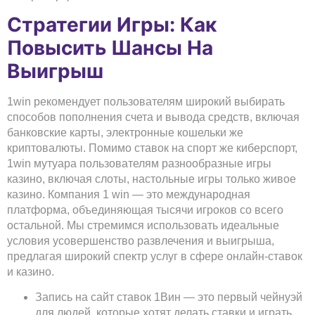
Стратегии Игры: Как
Повысить Шансы На
Выиг͏рыш
1win рекомендует пользователям широкий выбирать
способов пополнения счета и вывода средств, включая
банковские карты, электронные кошельки же
криптовалюты. Помимо ставок на спорт же киберспорт,
1win мутуара пользователям разнообразные игры
казино, включая слоты, настольные игры только живое
казино. Компания 1 win — это международная
платформа, объединяющая тысячи игроков со всего
остальной. Мы стремимся использовать идеальные
условия усовершенство развлечения и выигрыша,
предлагая широкий спектр услуг в сфере онлайн-ставок
и казино.
Запись н͏а сайт ста͏вок 1Вин — это первый чейнуэй
для людей, которые хот͏ят ͏делать ставки͏ и иг͏р͏ать.