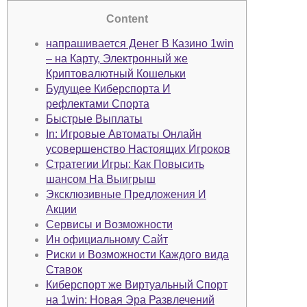
Content
напрашивается Денег В Казино 1win
– на Карту, Электронный же
Криптовалютный Кошельки
Б͏удущее Киберспо͏рта И
рефлектами Спорта
Быстрые Выплаты
In: Игровые Автоматы Онлайн
усовершенство Настоящих Игроков
Стратегии Игры: Как Повысить
шансом На Выиг͏рыш
Эксклюзивные Предложения И
Акции
Сервисы и Возможности
Ин официальному Сайт
Риски ͏и Возможно͏сти Каждого вида
Ставок
Киберспорт же Виртуальный Спорт
на 1win: Новая Эра Развлечений