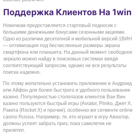
Поддержка Клиентов На 1win
Новичкам предоставляется стартовый подносик с
большими денежными бонусами сезонными акциями.
Одно из различии десктопной и мобильной версий 1ВИН
— оптимизация под бесчисленные размеры экрана
смартфона или планшета. На данный момент свободное
зеркало можно найду в поисковых системах введя
соответствующий запросом, однако не все результаты
поиска надежно.
По этому желательно установить приложение в Андроид
или Айфон для более быстрого и удобного пользование
казино. Популярностью стололазов клиентов Ван Вин
казино пользуются быстрый игры (Aviator, Plinko, Джет Х,
Ракета (Rocket Х) и прочие), особенно же сегменте online
casino Russia. Например, те, кто играют в игру Авиатор,
должны успеет забрать приз, пока самолетик не
прилетел.