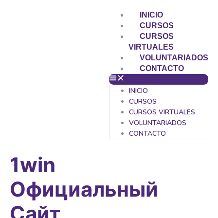
INICIO
CURSOS
CURSOS
VIRTUALES
VOLUNTARIADOS
CONTACTO
INICIO
CURSOS
CURSOS VIRTUALES
VOLUNTARIADOS
CONTACTO
1win
Официальный
Сайт