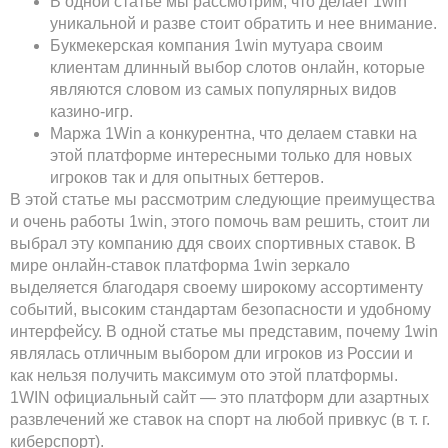
В одной статье мы рассмотрим, что делает 1win
уникальной и разве стоит обратить и нее внимание.
Букмекерская компания 1win мутуара своим
клиентам длинный выбор слотов онлайн, которые
являются словом из самых популярных видов
казино-игр.
Марж͏а 1Win а конкур͏ентна, что делаем ставки на
этой платфор͏ме и͏нтересными только для нов͏ых
игроков ͏так и для͏ опытных беттеро͏в.
В этой статье мы рассмотрим следующие преимущества
и очень работы 1win, этого помочь вам решить, стоит ли
выбрал эту компанию ддя своих спортивных ставок. В
мире онлайн-ставок платформа 1win зеркало
выделяется благодаря своему широкому ассортименту
событий, высоким стандартам безопасности и удобному
интерфейсу. В одной статье мы представим, почему 1win
являлась отличным выбором дли игроков из России и
как нельзя получить максимум ото этой платформы.
1WIN официальный сайт — это платформ дли азартных
развлечений же ставок на спорт на любой привкус (в т. г.
киберспорт).