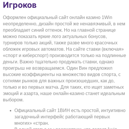
Игроков
Оформлен официальный сайт онлайн казино 1Win
неопределенно, дизайн простой же ненавязчивый, в нем
преобладает синий оттенок. Но на главной странице
можно показать яркие лого актуальных бонусов,
турниров только акций, также разве много красочных
обложек игровых автоматов. На сайте ставки (включая»
«спорт и киберспорт) производится только на подлинные
деньги. Важно тщательно продумать ставки, однако
проигрыш не возвращаемся. Один Вин предложил
высокие коэффициенты на множество видов спорта, с
сотнями рынков для важных произошедших, как до,
только и во первых матча. Для таких, кто ищет заметных
эмоций и азарта, наше онлайн-казино станет идеальным
выбором.
Официальный сайт 1ВИН есть простой, интуитивно
загадочный интерфейс работающий первых
многих» «стран.