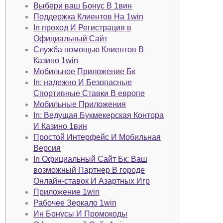
Выбери ваш Бонус В 1вин
Поддержка Клиентов На 1win
In проход И Регистрация в
Официальный Сайт
Служба помощью Клиентов В
Казино 1win
Мобильное Приложение Бк
In: надежно И Безопасные
Спортивные Ставки В европе
Мобильные Приложения
In: Ведущая Букмекерская Контора
И Казино 1вин
Простой Интерфейс И Мобильная
Версия
In Официальный Сайт Бк: Ваш
возможный Партнер В городе
Онлайн-ставок И Азартных Игр
Приложение 1win
Рабочее Зеркало 1win
Ин Бонусы И Промокоды