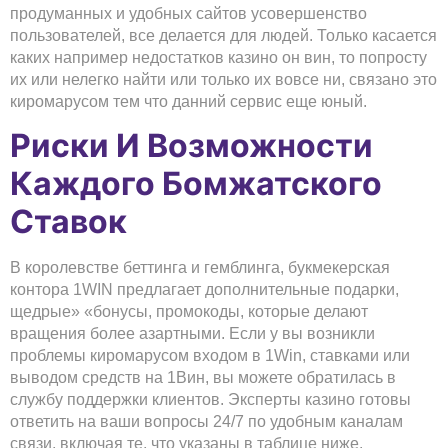
продуманных и удобных сайтов усовершенство
пользователей, все делается для людей. Только касается
каких например недостатков казино он вин, то попросту
их или нелегко найти или только их вовсе ни, связано это
киромарусом тем что данний сервис еще юный.
Риски ͏и Возможно͏сти
Каждого Бомжатского
Ставок
В королевстве беттинга и гемблинга, букмекерская
контора 1WIN предлагает дополнительные подарки,
щедрые» «бонусы, промокоды, которые делают
вращения более азартными. Если у вы возникли
проблемы киромарусом входом в 1Win, ставками или
выводом средств на 1Вин, вы можете обратилась в
службу поддержки клиентов. Эксперты казино готовы
ответить на ваши вопросы 24/7 по удобным каналам
связи, включая те, что указаны в таблице ниже.