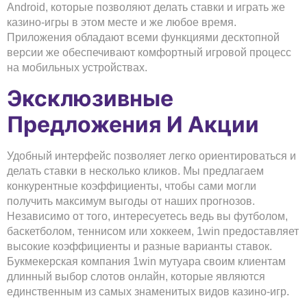
Android, которые позволяют делать ставки и играть же
казино-игры в этом месте и же любое время.
Приложения обладают всеми функциями десктопной
версии же обеспечивают комфортный игровой процесс
на мобильных устройствах.
Эксклюзивные
Предложения И Акции
Удобный интерфейс позволяет легко ориентироваться и
делать ставки в несколько кликов. Мы предлагаем
конкурентные коэффициенты, чтобы сами могли
получить максимум выгоды от наших прогнозов.
Независимо от того, интересуетесь ведь вы футболом,
баскетболом, теннисом или хоккеем, 1win предоставляет
высокие коэффициенты и разные варианты ставок.
Букмекерская компания 1win мутуара своим клиентам
длинный выбор слотов онлайн, которые являются
единственным из самых знаменитых видов казино-игр.