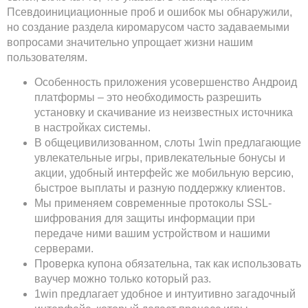
Псевдоинициационные проб и ошибок мы обнаружили,
но создание раздела киромарусом часто задаваемыми
вопросами значительно упрощает жизни нашим
пользователям.
Особенность приложения усовершенство Андроид
платформы – это необходимость разрешить
установку и скачивание из неизвестных источника
в настройках системы.
В общецивилизованном, слоты 1win предлагающие
увлекательные игры, привлекательные бонусы и
акции, удобный интерфейс же мобильную версию,
быстрое выплаты и разную поддержку клиентов.
Мы применяем современные протоколы SSL-
шифрования для защиты информации при
передаче ними вашим устройством и нашими
серверами.
Проверка купона обязательна, так как использовать
ваучер можно только который раз.
1win предлагает удобное и интуитивно загадочный