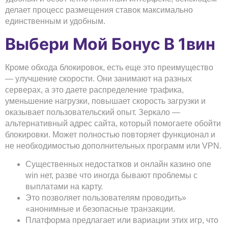
делает процесс размещения ставок максимально
единственным и удобным.
Выбери Мой Бонус В 1вин
Кроме обхода блокировок, есть еще это преимущество
— улучшение скорости. Они занимают на разных
серверах, а это даете распределение трафика,
уменьшение нагрузки, повышает скорость загрузки и
оказывает пользовательский опыт. Зеркало —
альтернативный адрес сайта, который помогаете обойти
блокировки. Может полностью повторяет функционал и
не необходимостью дополнительных программ или VPN.
Существенных недостатков и онлайн казино one
win нет, разве что иногда бывают проблемы с
выплатами на карту.
Это позволяет пользователям проводить»
«анонимные и безопасные транзакции.
Платформа предлагает или вариации этих игр, что