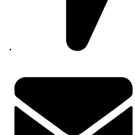
David Luque 430, X5004AKL Córdoba