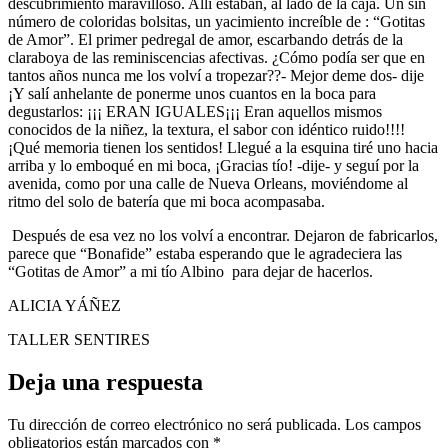
descubrimiento maravilloso. Allí estaban, al lado de la caja. Un sin
número de coloridas bolsitas, un yacimiento increíble de : “Gotitas
de Amor”. El primer pedregal de amor, escarbando detrás de la
claraboya de las reminiscencias afectivas. ¿Cómo podía ser que en
tantos años nunca me los volví a tropezar??- Mejor deme dos- dije
¡Y salí anhelante de ponerme unos cuantos en la boca para
degustarlos: ¡¡¡ ERAN IGUALES¡¡¡ Eran aquellos mismos
conocidos de la niñez, la textura, el sabor con idéntico ruido!!!!
¡Qué memoria tienen los sentidos! Llegué a la esquina tiré uno hacia
arriba y lo emboqué en mi boca, ¡Gracias tío! -dije- y seguí por la
avenida, como por una calle de Nueva Orleans, moviéndome al
ritmo del solo de batería que mi boca acompasaba.
Después de esa vez no los volví a encontrar. Dejaron de fabricarlos,
parece que “Bonafide” estaba esperando que le agradeciera las
“Gotitas de Amor” a mi tío Albino para dejar de hacerlos.
ALICIA YÁÑEZ
TALLER SENTIRES
Deja una respuesta
Tu dirección de correo electrónico no será publicada.
Los campos
obligatorios están marcados con
*