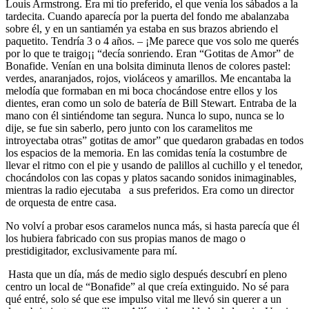
Louis Armstrong. Era mi tío preferido, el que venía los sábados a la
tardecita. Cuando aparecía por la puerta del fondo me abalanzaba
sobre él, y en un santiamén ya estaba en sus brazos abriendo el
paquetito. Tendría 3 o 4 años. – ¡Me parece que vos solo me querés
por lo que te traigo¡¡ “decía sonriendo. Eran “Gotitas de Amor” de
Bonafide. Venían en una bolsita diminuta llenos de colores pastel:
verdes, anaranjados, rojos, violáceos y amarillos. Me encantaba la
melodía que formaban en mi boca chocándose entre ellos y los
dientes, eran como un solo de batería de Bill Stewart. Entraba de la
mano con él sintiéndome tan segura. Nunca lo supo, nunca se lo
dije, se fue sin saberlo, pero junto con los caramelitos me
introyectaba otras” gotitas de amor” que quedaron grabadas en todos
los espacios de la memoria. En las comidas tenía la costumbre de
llevar el ritmo con el pie y usando de palillos al cuchillo y el tenedor,
chocándolos con las copas y platos sacando sonidos inimaginables,
mientras la radio ejecutaba a sus preferidos. Era como un director
de orquesta de entre casa.
No volví a probar esos caramelos nunca más, si hasta parecía que él
los hubiera fabricado con sus propias manos de mago o
prestidigitador, exclusivamente para mí.
Hasta que un día, más de medio siglo después descubrí en pleno
centro un local de “Bonafide” al que creía extinguido. No sé para
qué entré, solo sé que ese impulso vital me llevó sin querer a un