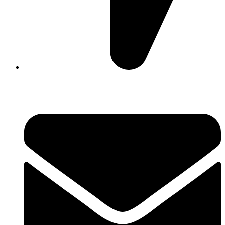
David Luque 430, X5004AKL Córdoba