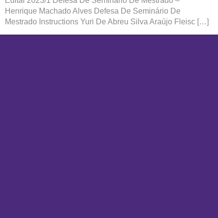
Edital 2023/1 Defesa De Seminário De Mestrado –
Henrique Machado Alves Defesa De Seminário De
Mestrado Instructions Yuri De Abreu Silva Araújo Fleisc […]